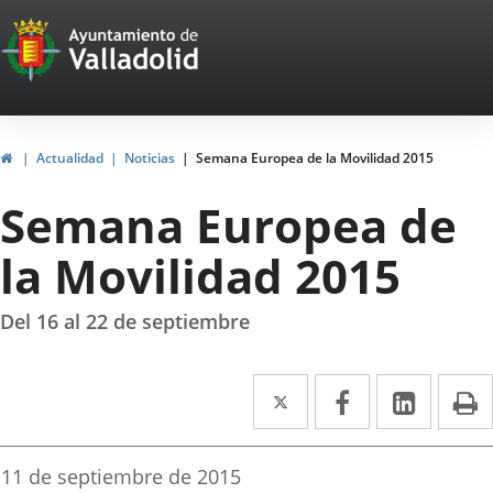
Portal
Saltar al contenido
Web
del
Ayuntamiento
Inicio
Actualidad
Noticias
Semana Europea de la Movilidad 2015
de
Semana Europea de
Valladolid
la Movilidad 2015
Del 16 al 22 de septiembre
Twitter
Enlace
Facebook
Enlace
Linke
Enlace
I
a
a
a
una
una
una
Fecha
11 de septiembre de 2015