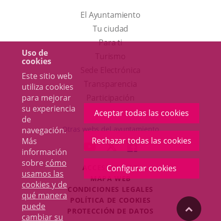
El Ayuntamiento
Tu ciudad
Para ti
Uso de
Este
Turismo
cookies
enlace
Enlace
Sede Electrónica
Este sitio web
se
a
Transparencia
utiliza cookies
abrirá
una
Participación
para mejorar
su experiencia
en
aplicación
Aceptar todas las cookies
de
una
externa.
Otras webs del ayuntamiento
navegación.
ventana
Rechazar todas las cookies
Más
aderSocial
ENLACE
ENLACE
ENLACE
información
nueva.
A
A
A
sobre
cómo
ACCESIBILIDAD
Configurar cookies
UNA
UNA
UNA
usamos las
MAPA WEB
APLICACIÓN
APLICACIÓN
APLICACIÓN
cookies y de
r
CONDICIONES LEGALES
EXTERNA.
EXTERNA.
EXTERNA.
qué manera
POLÍTICA DE COOKIES
puede
"Volver
PROTECCIÓN DE DATOS
cambiar su
Toggl