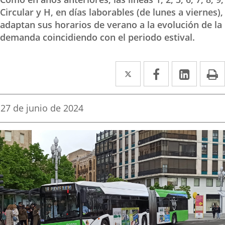
Circular y H, en días laborables (de lunes a viernes),
adaptan sus horarios de verano a la evolución de la
demanda coincidiendo con el periodo estival.
Twitter
Enlace
Facebook
Enlace
Linke
Enlace
I
a
a
a
una
una
una
Fecha
27 de junio de 2024
de
aplicación
aplicación
aplica
la
noticia
externa.
externa.
extern