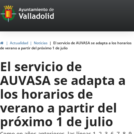
Portal
Saltar al contenido
Web
del
Ayuntamiento
Inicio
Actualidad
Noticias
El servicio de AUVASA se adapta a los horarios
de verano a partir del próximo 1 de julio
de
El servicio de
Valladolid
AUVASA se adapta a
los horarios de
verano a partir del
próximo 1 de julio
Como en años anteriores, las líneas 1, 2, 3, 6, 7, 8, 9,