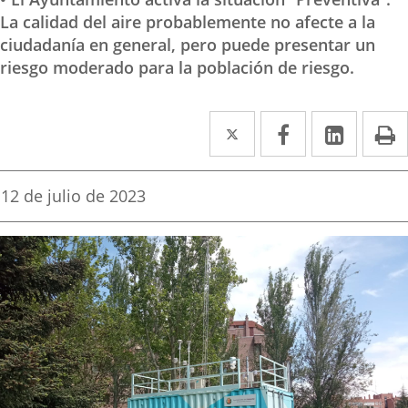
La calidad del aire probablemente no afecte a la
ciudadanía en general, pero puede presentar un
riesgo moderado para la población de riesgo.
Twitter
Enlace
Facebook
Enlace
Linke
Enlace
I
a
a
a
una
una
una
Fecha
12 de julio de 2023
de
aplicación
aplicación
aplica
la
noticia
externa.
externa.
extern