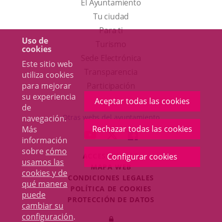
El Ayuntamiento
Tu ciudad
Para ti
Uso de
Este
Turismo
cookies
enlace
Enlace
Sede Electrónica
Este sitio web
se
a
Transparencia
utiliza cookies
abrirá
una
para mejorar
Participación
su experiencia
en
aplicación
Aceptar todas las cookies
de
una
externa.
Otras webs del ayuntamiento
navegación.
ventana
Rechazar todas las cookies
Más
aderSocial
ENLACE
ENLACE
ENLACE
información
nueva.
A
A
A
sobre
cómo
ACCESIBILIDAD
Configurar cookies
UNA
UNA
UNA
usamos las
MAPA WEB
APLICACIÓN
APLICACIÓN
APLICACIÓN
cookies y de
r
CONDICIONES LEGALES
EXTERNA.
EXTERNA.
EXTERNA.
qué manera
POLÍTICA DE COOKIES
puede
PROTECCIÓN DE DATOS
cambiar su
Toggl
configuración
.
Iniciar
navig