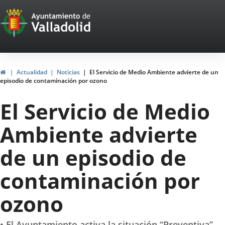
Portal
Saltar al contenido
Web
del
Ayuntamiento
Inicio
Actualidad
Noticias
El Servicio de Medio Ambiente advierte de un
episodio de contaminación por ozono
de
El Servicio de Medio
Valladolid
Ambiente advierte
de un episodio de
contaminación por
ozono
• El Ayuntamiento activa la situación “Preventiva”.