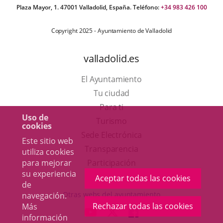
Plaza Mayor, 1. 47001 Valladolid, España. Teléfono:
+34 983 426 100
Copyright 2025 - Ayuntamiento de Valladolid
valladolid.es
El Ayuntamiento
Tu ciudad
Para ti
Uso de
Este
Turismo
cookies
enlace
Enlace
Sede Electrónica
Este sitio web
se
a
Transparencia
utiliza cookies
abrirá
una
para mejorar
Participación
su experiencia
en
aplicación
Aceptar todas las cookies
de
una
externa.
Otras webs del ayuntamiento
navegación.
ventana
Rechazar todas las cookies
Más
aderSocial
ENLACE
ENLACE
ENLACE
información
nueva.