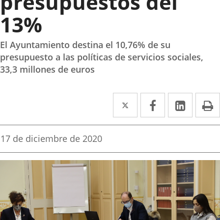
presupuestos del
13%
El Ayuntamiento destina el 10,76% de su
presupuesto a las políticas de servicios sociales,
33,3 millones de euros
Twitter
Enlace
Facebook
Enlace
Linke
Enlace
I
a
a
a
una
una
una
Fecha
17 de diciembre de 2020
de
aplicación
aplicación
aplica
la
noticia
externa.
externa.
extern