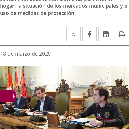
hogar, la situación de los mercados municipales y el
uso de medidas de protección
Twitter
Enlace
Facebook
Enlace
Linke
Enlace
I
a
a
a
una
una
una
Fecha
18 de marzo de 2020
de
aplicación
aplicación
aplica
la
noticia
externa.
externa.
extern