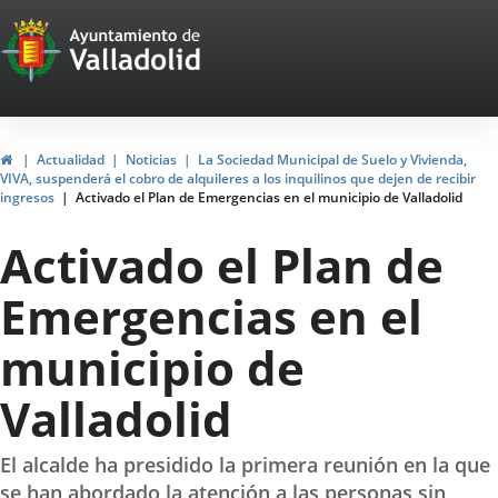
Portal
Saltar al contenido
Web
del
Ayuntamiento
Inicio
Actualidad
Noticias
La Sociedad Municipal de Suelo y Vivienda,
VIVA, suspenderá el cobro de alquileres a los inquilinos que dejen de recibir
de
ingresos
Activado el Plan de Emergencias en el municipio de Valladolid
Valladolid
Activado el Plan de
Emergencias en el
municipio de
Valladolid
El alcalde ha presidido la primera reunión en la que
se han abordado la atención a las personas sin