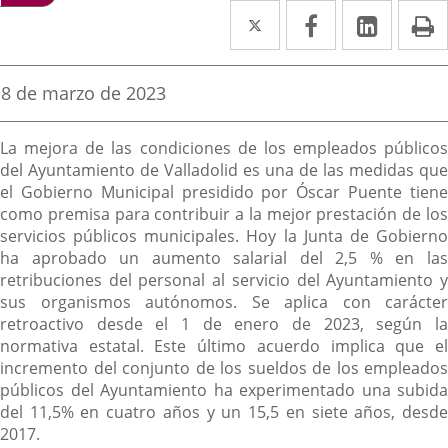
Twitter
Enlace
Facebook
Enlace
Linke
Enlace
I
a
a
a
una
una
una
Fecha
8 de marzo de 2023
de
aplicación
aplicación
aplica
la
Descripción
noticia
externa.
externa.
extern
La mejora de las condiciones de los empleados públicos
del Ayuntamiento de Valladolid es una de las medidas que
el Gobierno Municipal presidido por Óscar Puente tiene
como premisa para contribuir a la mejor prestación de los
servicios públicos municipales. Hoy la Junta de Gobierno
ha aprobado un aumento salarial del 2,5 % en las
retribuciones del personal al servicio del Ayuntamiento y
sus organismos autónomos. Se aplica con carácter
retroactivo desde el 1 de enero de 2023, según la
normativa estatal. Este último acuerdo implica que el
incremento del conjunto de los sueldos de los empleados
públicos del Ayuntamiento ha experimentado una subida
del 11,5% en cuatro años y un 15,5 en siete años, desde
2017.