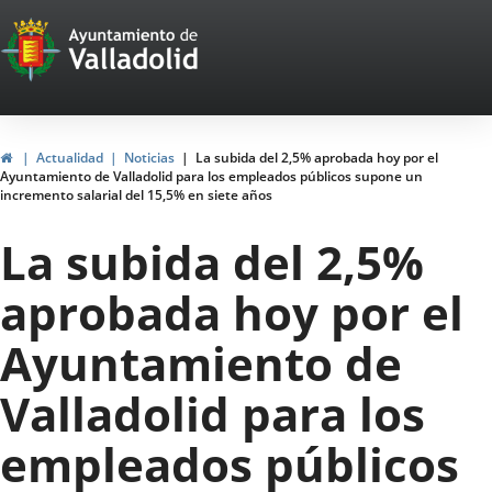
Portal
Saltar al contenido
Web
del
Ayuntamiento
Inicio
Actualidad
Noticias
La subida del 2,5% aprobada hoy por el
Ayuntamiento de Valladolid para los empleados públicos supone un
de
incremento salarial del 15,5% en siete años
Valladolid
La subida del 2,5%
aprobada hoy por el
Ayuntamiento de
Valladolid para los
empleados públicos