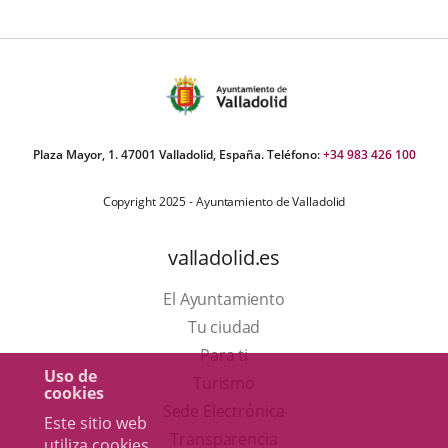
Plaza Mayor, 1. 47001 Valladolid, España. Teléfono:
+34 983 426 100
Copyright 2025 - Ayuntamiento de Valladolid
valladolid.es
El Ayuntamiento
Tu ciudad
Para ti
Uso de
Este
Turismo
cookies
enlace
Enlace
Sede Electrónica
Este sitio web
se
a
Transparencia
utiliza cookies