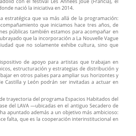
olid con el festival Les Années Joué (Francia), el
donde nació la iniciativa en 2014.
ta estratégica que va más allá de la programación:
 acompañamiento que iniciamos hace tres años, de
ciones públicas también estamos para acompañar en
subrayado que la incorporación a La Nouvelle Vague
 ciudad que no solamente exhibe cultura, sino que
ispositivo de apoyo para artistas que trabajan en
cos, estructuración y estrategias de distribución y
rabajar en otros países para ampliar sus horizontes y
e Castilla y León podrán ser invitadas a actuar en
s de trayectoria del programa Espacios Habitados del
fase del LAVA —ubicadas en el antiguo Secadero de
ro ha apuntado además a un objetivo más ambicioso:
falta, que es la cooperación interinstitucional en