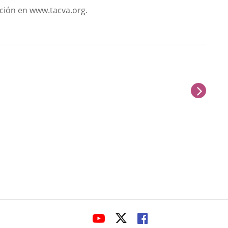
ación en www.tacva.org.
sigu
avaHeaderSocial
ENLACE
ENLACE
ENLACE