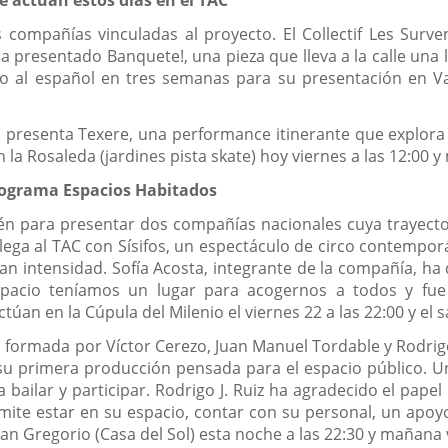
os compañías vinculadas al proyecto. El Collectif Les Sur
 presentado Banquete!, una pieza que lleva a la calle una le
o al español en tres semanas para su presentación en Val
 presenta Texere, una performance itinerante que explora la
 la Rosaleda (jardines pista skate) hoy viernes a las 12:00 y
 programa Espacios Habitados
n para presentar dos compañías nacionales cuya trayector
ega al TAC con Sísifos, un espectáculo de circo contempo
ran intensidad. Sofía Acosta, integrante de la compañía, ha 
espacio teníamos un lugar para acogernos a todos y fue
túan en la Cúpula del Milenio el viernes 22 a las 22:00 y el 
na formada por Víctor Cerezo, Juan Manuel Tordable y Rodrig
 su primera producción pensada para el espacio público. U
 a bailar y participar. Rodrigo J. Ruiz ha agradecido el pape
ermite estar en su espacio, contar con su personal, un apo
San Gregorio (Casa del Sol) esta noche a las 22:30 y mañana v