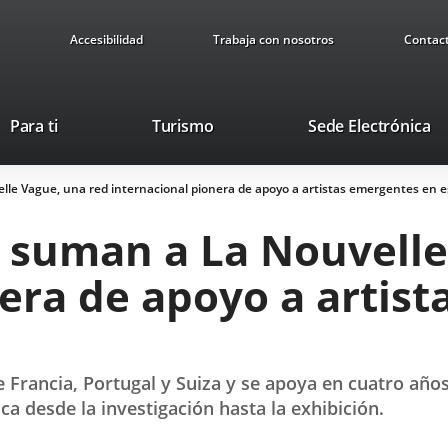
Accesibilidad
Trabaja con nosotros
Contac
Este
En
Para ti
Turismo
Sede Electrónica
enlace
a
se
u
lle Vague, una red internacional pionera de apoyo a artistas emergentes en e
abrirá
ap
en
ex
e suman a La Nouvell
una
ventana
nera de apoyo a artis
nueva.
de Francia, Portugal y Suiza y se apoya en cuatro añ
a desde la investigación hasta la exhibición.