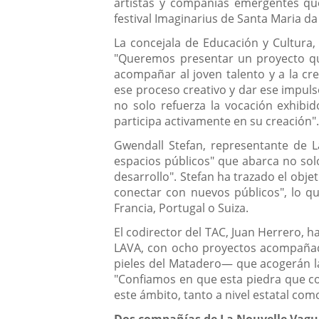
artistas y compañías emergentes que 
festival Imaginarius de Santa Maria da 
La concejala de Educación y Cultura,
"Queremos presentar un proyecto qu
acompañar al joven talento y a la c
ese proceso creativo y dar ese impul
no solo refuerza la vocación exhibi
participa activamente en su creación"
Gwendall Stefan, representante de L
espacios públicos" que abarca no solo
desarrollo". Stefan ha trazado el obje
conectar con nuevos públicos", lo qu
Francia, Portugal o Suiza.
El codirector del TAC, Juan Herrero, h
LAVA, con ocho proyectos acompañados
pieles del Matadero— que acogerán la
"Confiamos en que esta piedra que co
este ámbito, tanto a nivel estatal co
Dos compañías de La Nouvelle Vague