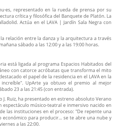
venu·es, representado en la rueda de prensa por su
ctura crítica y filosófica del Banquete de Platón. La
ladolid. Actúa en el LAVA | Jardín Sala Negra con
 relación entre la danza y la arquitectura a través
 mañana sábado a las 12:00 y a las 19:00 horas.
ia está ligada al programa Espacios Habitados del
ráneo con catorce acróbatas que transforma el mito
destacado el papel de la residencia en el LAVA en la
 increíble". UpArte ya obtuvo el premio al mejor
sábado 23 a las 21:45 (con entrada).
o J. Ruiz, ha presentado en estreno absoluto Verano
n espectáculo músico-teatral e inmersivo nacido en
l de las instituciones en el proceso: "De repente una
yo económico para producir... se te abre una nube y
iernes a las 22:00.