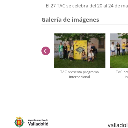
El 27 TAC se celebra del 20 al 24 de 
Galería de imágenes
anterior
TAC presenta programa
TAC pr
internacional
i
Número
de
diapositivas:
2
valladol