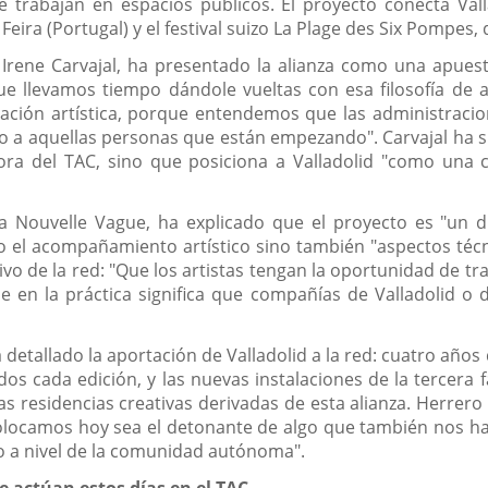
trabajan en espacios públicos. El proyecto conecta Vallad
Feira (Portugal) y el festival suizo La Plage des Six Pompes, 
 Irene Carvajal, ha presentado la alianza como una apues
e llevamos tiempo dándole vueltas con esa filosofía de
reación artística, porque entendemos que las administra
so a aquellas personas que están empezando". Carvajal ha 
dora del TAC, sino que posiciona a Valladolid "como una
.
a Nouvelle Vague, ha explicado que el proyecto es "un d
 el acompañamiento artístico sino también "aspectos técni
tivo de la red: "Que los artistas tengan la oportunidad de t
e en la práctica significa que compañías de Valladolid o d
a detallado la aportación de Valladolid a la red: cuatro año
 cada edición, y las nuevas instalaciones de la tercera 
s residencias creativas derivadas de esta alianza. Herre
locamos hoy sea el detonante de algo que también nos hace 
mo a nivel de la comunidad autónoma".
 actúan estos días en el TAC