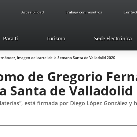
Accesibilidad
Trabaja con nosotros
Contac
Este
En
Para ti
Turismo
Sede Electrónica
enlace
a
se
u
ernández, imagen del cartel de la Semana Santa de Valladolid 2020
abrirá
ap
en
ex
Homo de Gregorio Fer
una
ventana
a Santa de Valladolid
nueva.
 Platerías”, está firmada por Diego López González y 