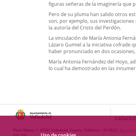
figuras señeras de la imaginería que p
Pero de su pluma han salido otros es
son, por ejemplo, sus investigaciones
la autoría del Cristo del Perdón.
La vinculación de María Antonia Fern
Lázaro Gumiel a la iniciativa cofrade 
haber pronunciado en dos ocasiones, la
María Antonia Fernández del Hoyo, ad
lo cual ha demostrado en las innumera
valladol
El Ayunt
Plaza Mayor, 1. 47001 Valladolid, España. Teléfono:
+34 983
Uso de cookies
426 100