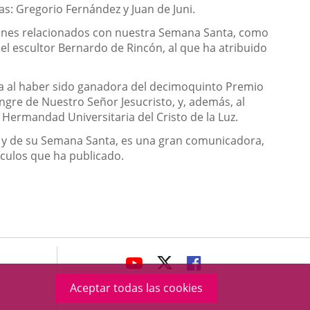
as: Gregorio Fernández y Juan de Juni.
iones relacionados con nuestra Semana Santa, como
el escultor Bernardo de Rincón, al que ha atribuido
ma al haber sido ganadora del decimoquinto Premio
angre de Nuestro Señor Jesucristo, y, además, al
 Hermandad Universitaria del Cristo de la Luz.
d y de su Semana Santa, es una gran comunicadora,
ículos que ha publicado.
avaHeaderSocial
ENLACE
ENLACE
ENLACE
A
A
A
Aceptar todas las cookies
UNA
UNA
UNA