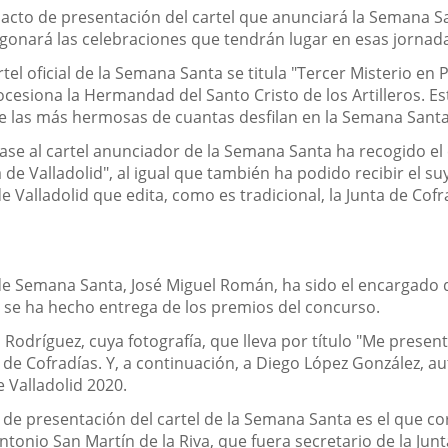
 acto de presentación del cartel que anunciará la Semana S
regonará las celebraciones que tendrán lugar en esas jornada
rtel oficial de la Semana Santa se titula "Tercer Misterio en P
siona la Hermandad del Santo Cristo de los Artilleros. Est
de las más hermosas de cuantas desfilan en la Semana Santa 
e base al cartel anunciador de la Semana Santa ha recogido
e Valladolid", al igual que también ha podido recibir el suy
 Valladolid que edita, como es tradicional, la Junta de Cofr
 de Semana Santa, José Miguel Román, ha sido el encargado de
 y se ha hecho entrega de los premios del concurso.
 Rodríguez, cuya fotografía, que lleva por título "Me present
de Cofradías. Y, a continuación, a Diego López González, aut
 Valladolid 2020.
 presentación del cartel de la Semana Santa es el que cor
Antonio San Martín de la Riva, que fuera secretario de la J