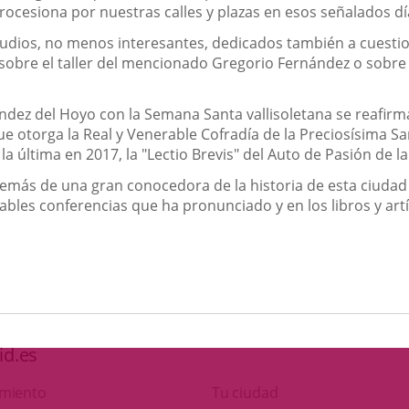
rocesiona por nuestras calles y plazas en esos señalados dí
tudios, no menos interesantes, dedicados también a cuest
 sobre el taller del mencionado Gregorio Fernández o sobre 
ández del Hoyo con la Semana Santa vallisoletana se reafir
que otorga la Real y Venerable Cofradía de la Preciosísima S
 última en 2017, la "Lectio Brevis" del Auto de Pasión de la
emás de una gran conocedora de la historia de esta ciuda
bles conferencias que ha pronunciado y en los libros y art
id.es
amiento
Tu ciudad