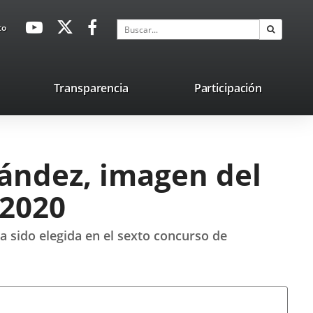
avaHeaderSocial
Enlace
Enlace
Enlace
Buscar
to
Buscar
a
a
a
una
una
una
aplicación
aplicación
aplicación
lace
Transparencia
Participación
externa.
externa.
externa.
na
licación
terna.
nández, imagen del
 2020
ha sido elegida en el sexto concurso de