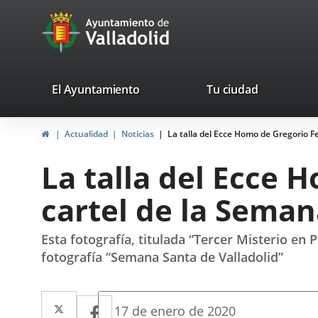
Portal
Saltar al contenido
avaTop
Web
del
Ayuntamiento
valladolid.es
El Ayuntamiento
Tu ciudad
de
Inicio
Actualidad
Noticias
La talla del Ecce Homo de Gregorio F
Valladolid
La talla del Ecce 
cartel de la Seman
Esta fotografía, titulada “Tercer Misterio en
fotografía “Semana Santa de Valladolid”
Twitter
Enlace
Facebook
Enlace
Fecha
17 de enero de 2020