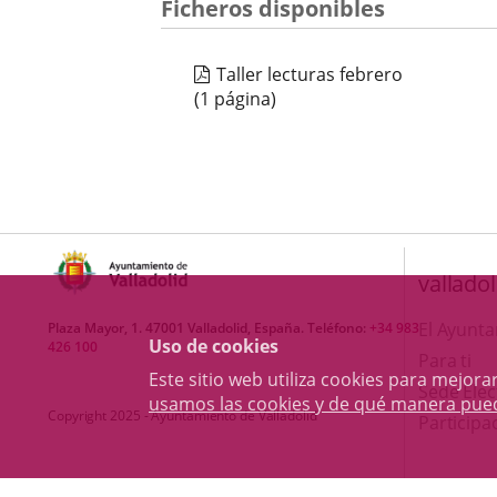
Ficheros disponibles
Taller lecturas febrero
(1 página)
valladol
El Ayunt
Plaza Mayor, 1. 47001 Valladolid, España. Teléfono:
+34 983
Uso de cookies
426 100
Para ti
Este sitio web utiliza cookies para mejo
Sede Elec
usamos las cookies y de qué manera pue
Copyright 2025 - Ayuntamiento de Valladolid
Participa