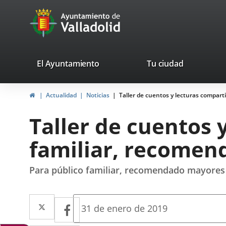
Portal
Saltar al contenido
avaTop
Web
del
Ayuntamiento
valladolid.es
El Ayuntamiento
Tu ciudad
de
Inicio
Actualidad
Noticias
Taller de cuentos y lecturas compart
Valladolid
Taller de cuentos 
familiar, recomen
Para público familiar, recomendado mayores d
Twitter
Enlace
Facebook
Enlace
Fecha
31 de enero de 2019
de
a
a