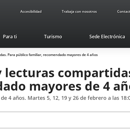
Accesibilidad
Trabaja con nosotros
Contac
Este
En
Para ti
Turismo
Sede Electrónica
enlace
a
se
u
idas. Para público familiar, recomendado mayores de 4 años
abrirá
ap
en
ex
y lecturas compartida
una
ventana
dado mayores de 4 añ
nueva.
e 4 años. Martes 5, 12, 19 y 26 de febrero a las 18: