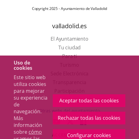
Copyright 2025 - Ayuntamiento de Valladolid
valladolid.es
El Ayuntamiento
Tu ciudad
Para ti
Uso de
Este
Turismo
cookies
enlace
Enlace
Sede Electrónica
Este sitio web
se
a
Transparencia
utiliza cookies
abrirá
una
para mejorar
Participación
su experiencia
en
aplicación
Aceptar todas las cookies
de
una
externa.
Otras webs del ayuntamiento
navegación.
ventana
Rechazar todas las cookies
Más
aderSocial
ENLACE
ENLACE
ENLACE
información
nueva.
A
A
A
sobre
cómo
Configurar cookies
ACCESIBILIDAD
UNA
UNA
UNA
usamos las