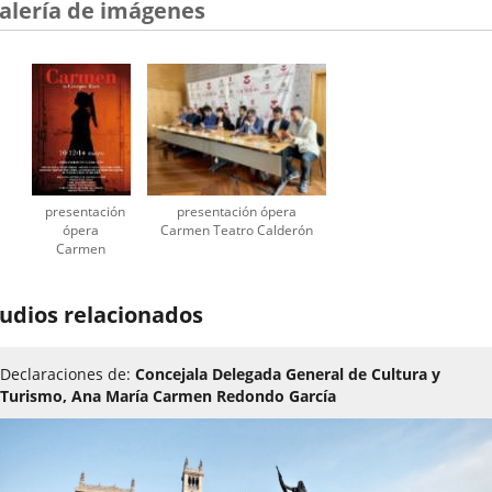
una
alería de imágenes
aplicación
externa.
presentación
presentación ópera
ópera
Carmen Teatro Calderón
Carmen
Teatro
Calderón
cartel
udios relacionados
Declaraciones de:
Concejala Delegada General de Cultura y
Turismo, Ana María Carmen Redondo García