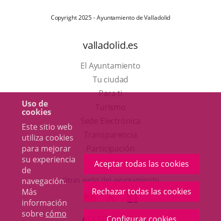
Copyright 2025 - Ayuntamiento de Valladolid
valladolid.es
El Ayuntamiento
Tu ciudad
Para ti
Uso de
Este
Turismo
cookies
enlace
Enlace
Sede Electrónica
Este sitio web
se
a
Transparencia
utiliza cookies
abrirá
una
para mejorar
Participación
su experiencia
en
aplicación
Aceptar todas las cookies
de
una
externa.
Otras webs del ayuntamiento
navegación.
ventana
Rechazar todas las cookies
Más
aderSocial
ENLACE
ENLACE
ENLACE
información
nueva.
A
A
A
sobre
cómo
ACCESIBILIDAD
Configurar cookies