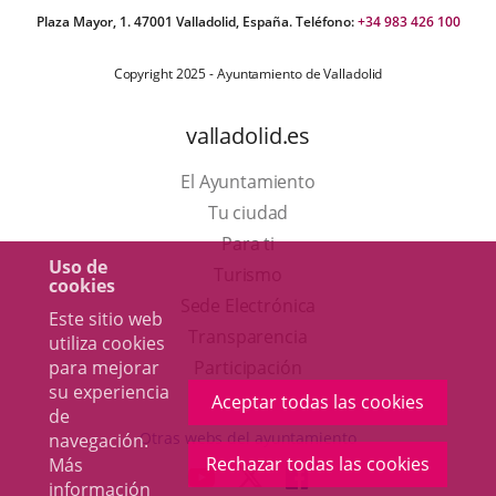
Plaza Mayor, 1. 47001 Valladolid, España. Teléfono:
+34 983 426 100
Copyright 2025 - Ayuntamiento de Valladolid
valladolid.es
El Ayuntamiento
Tu ciudad
Para ti
Uso de
Este
Turismo
cookies
enlace
Enlace
Sede Electrónica
Este sitio web
se
a
Transparencia
utiliza cookies
abrirá
una
Participación
para mejorar
su experiencia
en
aplicación
Aceptar todas las cookies
de
una
externa.
Otras webs del ayuntamiento
navegación.
ventana
Rechazar todas las cookies
Más
aderSocial
ENLACE
ENLACE
ENLACE
información
nueva.