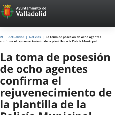
Portal
Saltar al contenido
Web
del
Ayuntamiento
Inicio
Actualidad
Noticias
La toma de posesión de ocho agentes
confirma el rejuvenecimiento de la plantilla de la Policía Municipal
de
La toma de posesión
Valladolid
de ocho agentes
confirma el
rejuvenecimiento de
la plantilla de la