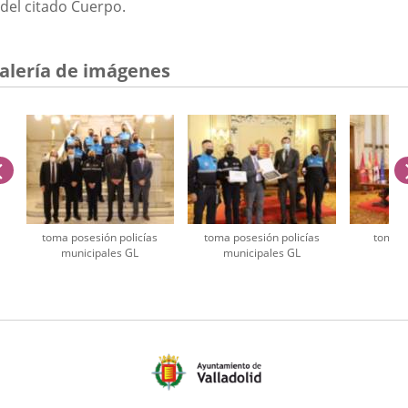
del citado Cuerpo.
alería de imágenes
anterior
toma posesión policías
toma posesión policías
toma p
municipales GL
municipales GL
mu
úmero
e
apositivas: