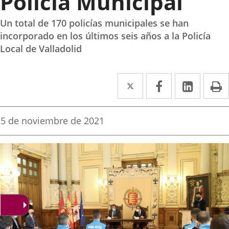
Policía Municipal
Un total de 170 policías municipales se han
incorporado en los últimos seis años a la Policía
Local de Valladolid
Twitter
Enlace
Facebook
Enlace
Linke
Enlace
I
a
a
a
una
una
una
Fecha
5 de noviembre de 2021
de
aplicación
aplicación
aplica
la
noticia
externa.
externa.
extern