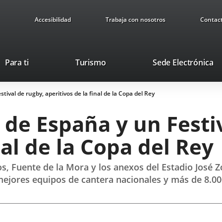
Accesibilidad
Trabaja con nosotros
Contac
Este
En
Para ti
Turismo
Sede Electrónica
enlace
a
se
u
val de rugby, aperitivos de la final de la Copa del Rey
abrirá
ap
en
ex
de España y un Festiv
una
ventana
nal de la Copa del Rey
nueva.
s, Fuente de la Mora y los anexos del Estadio José 
mejores equipos de cantera nacionales y más de 8.00