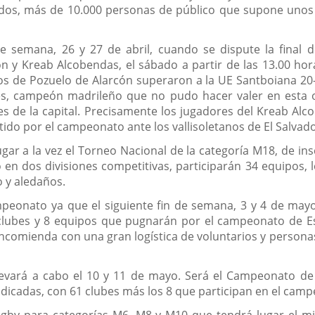
dos, más de 10.000 personas de público que supone unos 2
 semana, 26 y 27 de abril, cuando se dispute la final
n y Kreab Alcobendas, el sábado a partir de las 13.00 ho
os de Pozuelo de Alarcón superaron a la UE Santboiana 20
és, campeón madrileño que no pudo hacer valer en esta oc
es de la capital. Precisamente los jugadores del Kreab Alc
ido por el campeonato ante los vallisoletanos de El Salvado
r a la vez el Torneo Nacional de la categoría M18, de insc
en dos divisiones competitivas, participarán 34 equipos, 
o y aledaños.
mpeonato ya que el siguiente fin de semana, 3 y 4 de ma
lubes y 8 equipos que pugnarán por el campeonato de Esp
Encomienda con una gran logística de voluntarios y persona
llevará a cabo el 10 y 11 de mayo. Será el Campeonato d
indicadas, con 61 clubes más los 8 que participan en el cam
 rugby para categorías M6, M8 y M10 que tendrá lugar el 