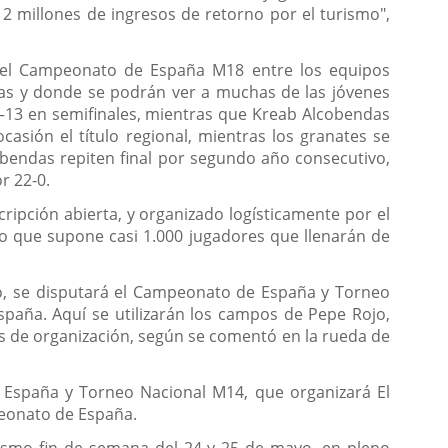
 millones de ingresos de retorno por el turismo",
 del Campeonato de España M18 entre los equipos
ras y donde se podrán ver a muchas de las jóvenes
–13 en semifinales, mientras que Kreab Alcobendas
asión el título regional, mientras los granates se
obendas repiten final por segundo año consecutivo,
r 22-0.
ripción abierta, y organizado logísticamente por el
lo que supone casi 1.000 jugadores que llenarán de
yo, se disputará el Campeonato de España y Torneo
aña. Aquí se utilizarán los campos de Pepe Rojo,
s de organización, según se comentó en la rueda de
e España y Torneo Nacional M14, que organizará El
peonato de España.
mismo fin de semana del 24 y 25 de mayo, en pleno