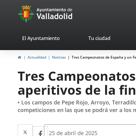
Portal
Saltar al contenido
avaTop
Web
del
Ayuntamiento
valladolid.es
El Ayuntamiento
Tu ciudad
de
Inicio
Actualidad
Noticias
Tres Campeonatos de España y un Festi
Valladolid
Tres Campeonatos 
aperitivos de la fi
• Los campos de Pepe Rojo, Arroyo, Terradillo
competiciones en las que se podrá ver a los 
Twitter
Enlace
Facebook
Enlace
Fecha
25 de abril de 2025