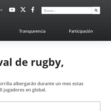
avaHeaderSocial
Enlace
Enlace
Enlace
Buscar
to
Buscar
a
a
a
una
una
una
aplicación
aplicación
aplicación
lace
Transparencia
Participación
externa.
externa.
externa.
na
licación
terna.
al de rugby,
Zorrilla albergarán durante un mes estas
0 jugadores en global.