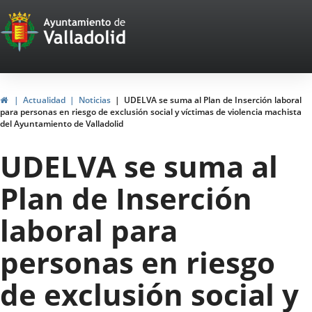
Portal
Saltar al contenido
Web
del
Ayuntamiento
Inicio
Actualidad
Noticias
UDELVA se suma al Plan de Inserción laboral
para personas en riesgo de exclusión social y víctimas de violencia machista
de
del Ayuntamiento de Valladolid
Valladolid
UDELVA se suma al
Plan de Inserción
laboral para
personas en riesgo
de exclusión social y