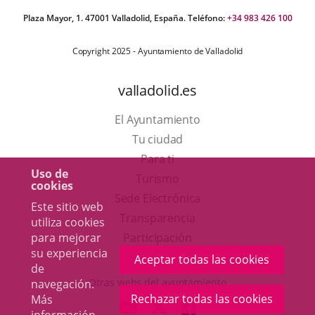
Plaza Mayor, 1. 47001 Valladolid, España. Teléfono:
+34 983 426 100
Copyright 2025 - Ayuntamiento de Valladolid
valladolid.es
El Ayuntamiento
Tu ciudad
Para ti
Uso de
Este
Turismo
cookies
enlace
Enlace
Sede Electrónica
Este sitio web
se
a
Transparencia
utiliza cookies
abrirá
una
para mejorar
Participación
su experiencia
en
aplicación
Aceptar todas las cookies
de
una
externa.
Otras webs del ayuntamiento
navegación.
ventana
Rechazar todas las cookies
Más
aderSocial
ENLACE
ENLACE
ENLACE