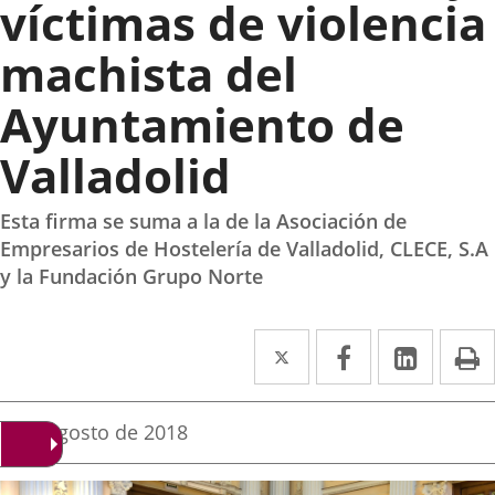
víctimas de violencia
machista del
Ayuntamiento de
Valladolid
Esta firma se suma a la de la Asociación de
Empresarios de Hostelería de Valladolid, CLECE, S.A
y la Fundación Grupo Norte
Twitter
Enlace
Facebook
Enlace
Linke
Enlace
I
a
a
a
una
una
una
Fecha
9 de agosto de 2018
de
aplicación
aplicación
aplica
la
noticia