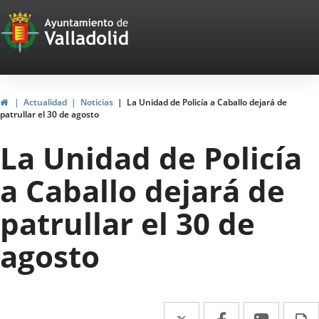
Portal
Saltar al contenido
Web
del
Ayuntamiento
Inicio
Actualidad
Noticias
La Unidad de Policía a Caballo dejará de
patrullar el 30 de agosto
de
La Unidad de Policía
Valladolid
a Caballo dejará de
patrullar el 30 de
agosto
Twitter
Enlace
Facebook
Enlace
Linke
Enlace
I