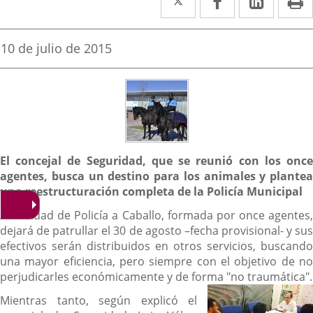
a
a
a
una
una
una
Fecha
10 de julio de 2015
de
aplicación
aplicación
aplica
la
noticia
externa.
externa.
extern
Descripción
El concejal de Seguridad, que se reunió con los once
agentes, busca un destino para los animales y plantea
una reestructuración completa de la Policía Municipal
La Unidad de Policía a Caballo, formada por once agentes,
dejará de patrullar el 30 de agosto –fecha provisional- y sus
efectivos serán distribuidos en otros servicios, buscando
una mayor eficiencia, pero siempre con el objetivo de no
perjudicarles económicamente y de forma "no traumática".
Mientras tanto, según explicó el