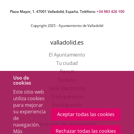
Plaza Mayor, 1. 47001 Valladolid, España. Teléfono:
+34 983 426 100
Copyright 2025 - Ayuntamiento de Valladolid
valladolid.es
El Ayuntamiento
Tu ciudad
Para ti
Uso de
Este
Turismo
cookies
enlace
Enlace
Sede Electrónica
Este sitio web
se
a
Transparencia
utiliza cookies
abrirá
una
para mejorar
Participación
su experiencia
en
aplicación
Aceptar todas las cookies
de
una
externa.
Otras webs del ayuntamiento
navegación.
ventana
Rechazar todas las cookies
Más