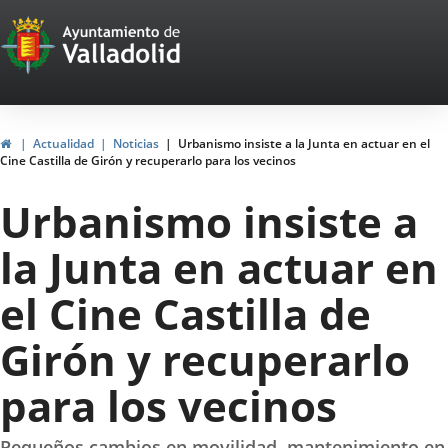
Portal
Saltar al contenido
Web
del
Ayuntamiento
Inicio
Actualidad
Noticias
Urbanismo insiste a la Junta en actuar en el
Cine Castilla de Girón y recuperarlo para los vecinos
de
Urbanismo insiste a
Valladolid
la Junta en actuar en
el Cine Castilla de
Girón y recuperarlo
para los vecinos
Pequeños cambios en movilidad, mantenimiento en