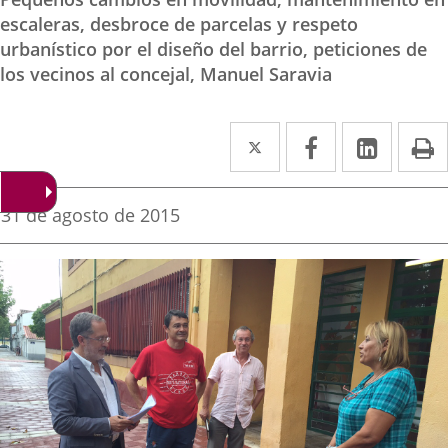
escaleras, desbroce de parcelas y respeto
urbanístico por el diseño del barrio, peticiones de
los vecinos al concejal, Manuel Saravia
Twitter
Enlace
Facebook
Enlace
Linke
Enlace
I
a
a
a
una
una
una
Fecha
31 de agosto de 2015
de
aplicación
aplicación
aplica
la
noticia
externa.
externa.
extern