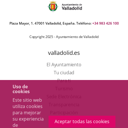
Plaza Mayor, 1. 47001 Valladolid, España. Teléfono:
+34 983 426 100
Copyright 2025 - Ayuntamiento de Valladolid
valladolid.es
El Ayuntamiento
Tu ciudad
Para ti
Uso de
Este
Turismo
cookies
enlace
Enlace
Sede Electrónica
Este sitio web
se
a
Transparencia
utiliza cookies
abrirá
una
para mejorar
Participación
su experiencia
en
aplicación
Aceptar todas las cookies
de