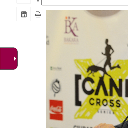
de
a
a
la
LinkedIn
Enlace
Imprimir
una
noticia
una
a
aplicación
aplicación
una
externa.
externa.
aplicación
externa.