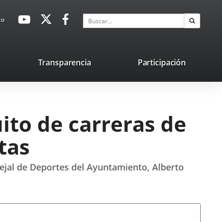
avaHeaderSocial
Enlace
Enlace
Enlace
Buscar
to
Buscar
a
a
a
una
una
una
aplicación
aplicación
aplicación
lace
Transparencia
Participación
externa.
externa.
externa.
na
licación
terna.
uito de carreras de
tas
cejal de Deportes del Ayuntamiento, Alberto