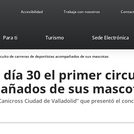
Accesibilidad
Trabaja con nosotros
Contac
Este
En
Para ti
Turismo
Sede Electrónica
enlace
a
se
u
 circuito de carreras de deportistas acompañados de sus mascotas
abrirá
ap
en
ex
 día 30 el primer circ
una
ventana
pañados de sus masco
nueva.
Canicross Ciudad de Valladolid” que presentó el con