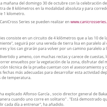
 la mañana del domingo 30 de octubre con la celebración de
otra de 8 kilómetros en la modalidad absoluta y para corred
e 1 kilometro.
n CaniCross Series se pueden realizar en
www.canicrosseries
es consiste en un circuito de 4 kilómetros que a las 10 de 
iente", seguirá por una vereda de tierra lisa en paralelo al 
es y los can girarán para volver por un camino paralelo a la
divertido y ameno, con muchas rectas y carece de cuestas, l
orrer envueltos por la vegetación de la zona, disfrutar del m
irección técnica de la prueba cuentan con el asesoramiento y
 fechas más adecuadas para desarrollar esta actividad dep
s de temperatura.
ha explicado Alfonso García , socio director general de Bak
anera cuando uno corre en solitario" . "Está demostrado q
ir cada día a entrenar", ha añadido.