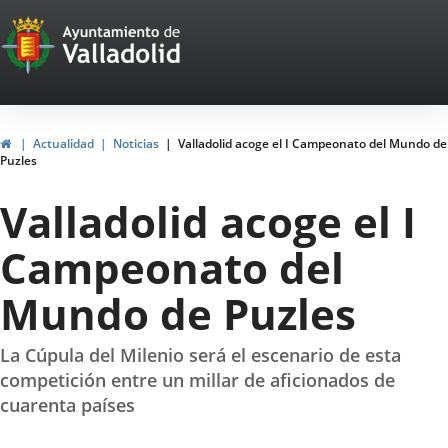
Portal
Saltar al contenido
Web
del
Ayuntamiento
Inicio
Actualidad
Noticias
Valladolid acoge el I Campeonato del Mundo de
Puzles
de
Valladolid acoge el I
Valladolid
Campeonato del
Mundo de Puzles
La Cúpula del Milenio será el escenario de esta
competición entre un millar de aficionados de
cuarenta países