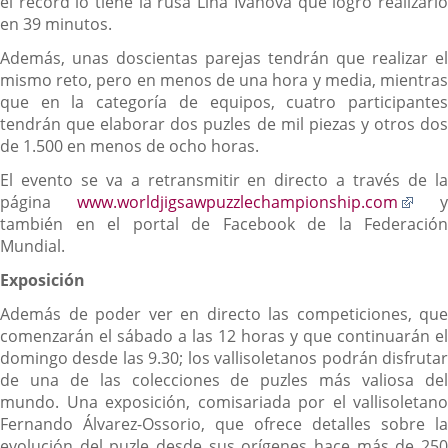
el record lo tiene la rusa Lina Ivanova que logró realizarlo
en 39 minutos.
Además, unas doscientas parejas tendrán que realizar el
mismo reto, pero en menos de una hora y media, mientras
que en la categoría de equipos, cuatro participantes
tendrán que elaborar dos puzles de mil piezas y otros dos
de 1.500 en menos de ocho horas.
El evento se va a retransmitir en directo a través de la
Enla
página
www.worldjigsawpuzzlechampionship.com
y
a
también en el portal de Facebook de la Federación
una
Mundial.
apli
Exposición
exte
Además de poder ver en directo las competiciones, que
comenzarán el sábado a las 12 horas y que continuarán el
domingo desde las 9.30; los vallisoletanos podrán disfrutar
de una de las colecciones de puzles más valiosa del
mundo. Una exposición, comisariada por el vallisoletano
Fernando Álvarez-Ossorio, que ofrece detalles sobre la
evolución del puzle desde sus orígenes hace más de 250