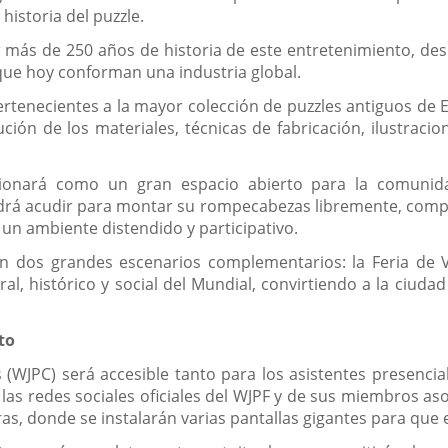
historia del puzzle.
 más de 250 años de historia de este entretenimiento, de
 que hoy conforman una industria global.
ertenecientes a la mayor colección de puzzles antiguos de 
ución de los materiales, técnicas de fabricación, ilustrac
ionará como un gran espacio abierto para la comunidad
rá acudir para montar su rompecabezas libremente, compar
n un ambiente distendido y participativo.
n dos grandes escenarios complementarios: la Feria de Va
al, histórico y social del Mundial, convirtiendo a la ciuda
to
WJPC) será accesible tanto para los asistentes presencia
las redes sociales oficiales del WJPF y de sus miembros asoc
as, donde se instalarán varias pantallas gigantes para que e