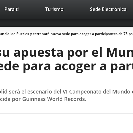
Este
En
Para ti
Turismo
Sede Electrónica
Accesibilidad
Trabaja con nosotros
Contac
enlace
a
se
un
abrirá
apl
Mundial de Puzzles y estrenará nueva sede para acoger a participantes de 75 pa
en
ext
una
su apuesta por el Mun
ventana
nueva.
de para acoger a par
dolid será el escenario del VI Campeonato del Mundo 
ocida por Guinness World Records.