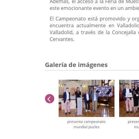
Además, el acceso a la Feria de Muest
este emocionante evento en un ambien
El Campeonato está promovido y orga
encuentra actualmente en Valladoli
Valladolid, a través de la Concejal
Cervantes.
Galería de imágenes
anterior
presenta campeonato
prese
mundial puzles
mu
Número