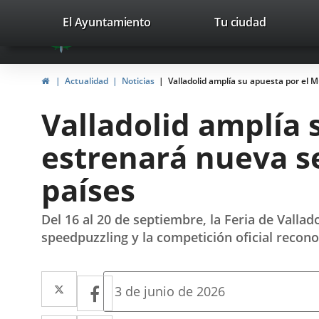
Portal
Saltar al contenido
valladolid.es
El Ayuntamiento
Tu ciudad
avaTop
Web
del
Inicio
Actualidad
Noticias
Valladolid amplía su apuesta por el 
Ayuntamiento
Valladolid amplía 
de
estrenará nueva se
Valladolid
países
Del 16 al 20 de septiembre, la Feria de Valla
speedpuzzling y la competición oficial recon
Twitter
Enlace
Facebook
Enlace
Fecha
3 de junio de 2026
de
a
a
la