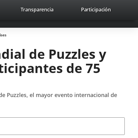
lace
Transparencia
Participación
avaHeaderSocial
Enlace
Enlace
Enlace
Buscar
to
Buscar
a
a
a
a
una
una
una
icación
aplicación
aplicación
aplicación
íses
erna.
externa.
externa.
externa.
dial de Puzzles y
ticipantes de 75
de Puzzles, el mayor evento internacional de