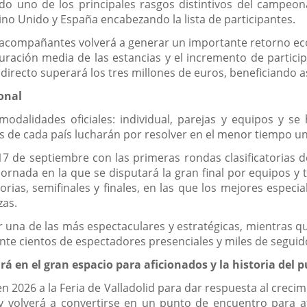
ndo uno de los principales rasgos distintivos del campeo
ino Unido y España encabezando la lista de participantes.
 y acompañantes volverá a generar un importante retorno 
 duración media de las estancias y el incremento de partici
irecto superará los tres millones de euros, beneficiando así
onal
dalidades oficiales: individual, parejas y equipos y se 
os de cada país lucharán por resolver en el menor tiempo un
 de septiembre con las primeras rondas clasificatorias de
ornada en la que se disputará la gran final por equipos y
torias, semifinales y finales, en las que los mejores espe
zas.
r una de las más espectaculares y estratégicas, mientras qu
e cientos de espectadores presenciales y miles de seguid
á en el gran espacio para aficionados y la historia del p
n 2026 a la Feria de Valladolid para dar respuesta al creci
y volverá a convertirse en un punto de encuentro para a