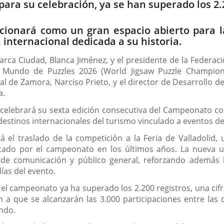
ara su celebración, ya se han superado los 2.2
ncionará como un gran espacio abierto para l
 internacional dedicada a su historia.
rca Ciudad, Blanca Jiménez, y el presidente de la Federaci
Mundo de Puzzles 2026 (World Jigsaw Puzzle Champions
ral de Zamora, Narciso Prieto, y el director de Desarrollo 
a.
 celebrará su sexta edición consecutiva del Campeonato co
destinos internacionales del turismo vinculado a eventos de
á el traslado de la competición a la Feria de Valladolid
ado por el campeonato en los últimos años. La nueva ub
e comunicación y público general, reforzando además la
días del evento.
, el campeonato ya ha superado los 2.200 registros, una cifr
n a que se alcanzarán las 3.000 participaciones entre las 
ndo.