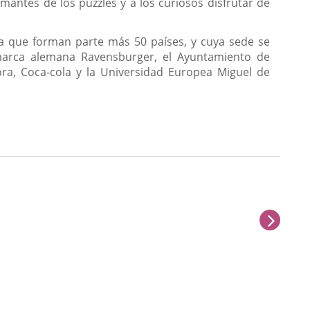
mantes de los puzzles y a los curiosos disfrutar de
la que forman parte más 50 países, y cuya sede se
 marca alemana Ravensburger, el Ayuntamiento de
ora, Coca-cola y la Universidad Europea Miguel de
sigu