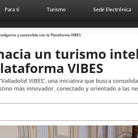
Este
En
Para ti
Turismo
Sede Electrónica
Accesibilidad
Trabaja con nosotros
Contac
enlace
a
se
un
abrirá
apl
teligente y sostenible con la Plataforma VIBES
en
ext
una
hacia un turismo inte
ventana
nueva.
Plataforma VIBES
Valladolid VIBES’, una iniciativa que busca consolid
stino más innovador, conectado y orientado a las ne