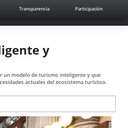
lace
Transparencia
Participación
avaHeaderSocial
Enlace
Enlace
Enlace
Buscar
to
Buscar
a
a
a
a
una
una
una
icación
aplicación
aplicación
aplicación
erna.
externa.
externa.
externa.
ligente y
ar un modelo de turismo inteligente y que
cesidades actuales del ecosistema turístico.