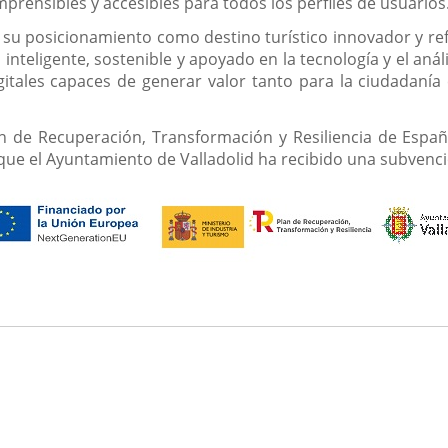
omprensibles y accesibles para todos los perfiles de usuarios
rza su posicionamiento como destino turístico innovador y r
nteligente, sostenible y apoyado en la tecnología y el anál
itales capaces de generar valor tanto para la ciudadanía
an de Recuperación, Transformación y Resiliencia de España
que el Ayuntamiento de Valladolid ha recibido una subvenci