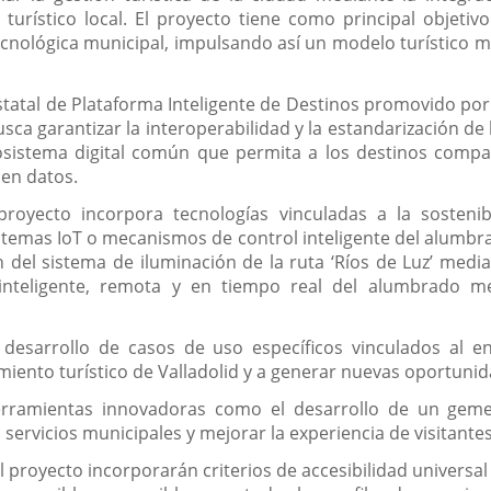
turístico local. El proyecto tiene como principal objetiv
tecnológica municipal, impulsando así un modelo turístico m
 estatal de Plataforma Inteligente de Destinos promovido p
a garantizar la interoperabilidad y la estandarización de l
sistema digital común que permita a los destinos compart
 en datos.
 proyecto incorpora tecnologías vinculadas a la sostenib
stemas IoT o mecanismos de control inteligente del alumbra
n del sistema de iluminación de la ruta ‘Ríos de Luz’ med
inteligente, remota y en tiempo real del alumbrado med
desarrollo de casos de uso específicos vinculados al en
iento turístico de Valladolid y a generar nuevas oportunida
herramientas innovadoras como el desarrollo de un gemelo
 servicios municipales y mejorar la experiencia de visitantes
 proyecto incorporarán criterios de accesibilidad universal 