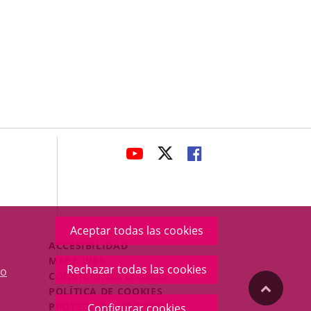
avaHeaderSocial
ENLACE
ENLACE
ENLACE
A
A
A
UNA
UNA
UNA
APLICACIÓN
APLICACIÓN
APLICACIÓN
EXTERNA.
EXTERNA.
EXTERNA.
Aceptar todas las cookies
Menú
ACCESIBILIDAD
Legal
MAPA WEB
Rechazar todas las cookies
o
Footer
CONDICIONES LEGALES
"Volver
POLÍTICA DE COOKIES
PROTECCIÓN DE DATOS
Configurar cookies