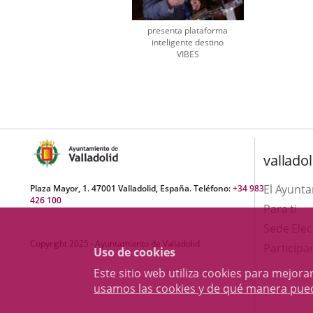
presenta plataforma
inteligente destino
VIBES
Número
de
diapositivas:
1
valladol
El Ayunt
Plaza Mayor, 1. 47001 Valladolid, España. Teléfono:
+34 983
426 100
Para ti
Sede Elec
Copyright 2025 - Ayuntamiento de Valladolid
Participa
Uso de cookies
Este sitio web utiliza cookies para mejo
usamos las cookies y de qué manera pue