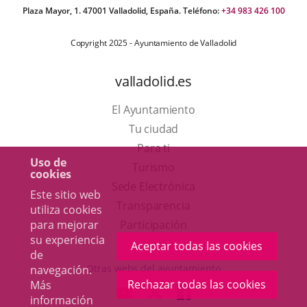
Plaza Mayor, 1. 47001 Valladolid, España. Teléfono:
+34 983 426 100
Copyright 2025 - Ayuntamiento de Valladolid
valladolid.es
El Ayuntamiento
Tu ciudad
Para ti
Uso de
Este
Turismo
cookies
enlace
Enlace
Sede Electrónica
Este sitio web
se
a
Transparencia
utiliza cookies
abrirá
una
para mejorar
Participación
su experiencia
en
aplicación
Aceptar todas las cookies
de
una
externa.
Otras webs del ayuntamiento
navegación.
ventana
Rechazar todas las cookies
Más
aderSocial
ENLACE
ENLACE
ENLACE
información
nueva.