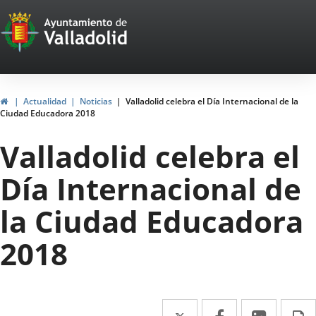
Portal
Saltar al contenido
Web
del
Ayuntamiento
Inicio
Actualidad
Noticias
Valladolid celebra el Día Internacional de la
Ciudad Educadora 2018
de
Valladolid celebra el
Valladolid
Día Internacional de
la Ciudad Educadora
2018
Twitter
Enlace
Facebook
Enlace
Linke
Enlace
I