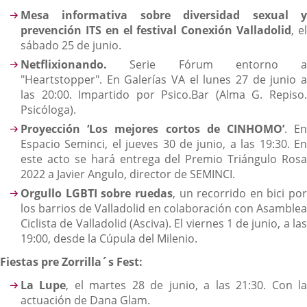
Mesa informativa
sobre diversidad sexual 
prevención ITS en el festival Conexión Valladolid
, e
sábado 25 de junio.
Netflixionando.
Serie Fórum entorno a
"Heartstopper". En Galerías VA el lunes 27 de junio a
las 20:00. Impartido por Psico.Bar (Alma G. Repiso.
Psicóloga).
Proyección ‘Los mejores cortos de CINHOMO’
. E
Espacio Seminci, el jueves 30 de junio, a las 19:30. En
este acto se hará entrega del Premio Triángulo Rosa
2022 a Javier Angulo, director de SEMINCI.
Orgullo LGBTI sobre ruedas
, un recorrido en bici por
los barrios de Valladolid en colaboración con Asamblea
Ciclista de Valladolid (Asciva). El viernes 1 de junio, a las
19:00, desde la Cúpula del Milenio.
Fiestas pre Zorrilla´s Fest:
La Lupe
, el martes 28 de junio, a las 21:30. Con l
actuación de Dana Glam.