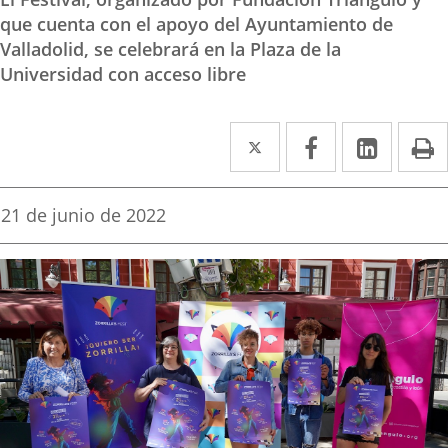
que cuenta con el apoyo del Ayuntamiento de
Valladolid, se celebrará en la Plaza de la
Universidad con acceso libre
Twitter
Enlace
Facebook
Enlace
Linke
Enlace
I
a
a
a
una
una
una
Fecha
21 de junio de 2022
de
aplicación
aplicación
aplica
la
noticia
externa.
externa.
extern