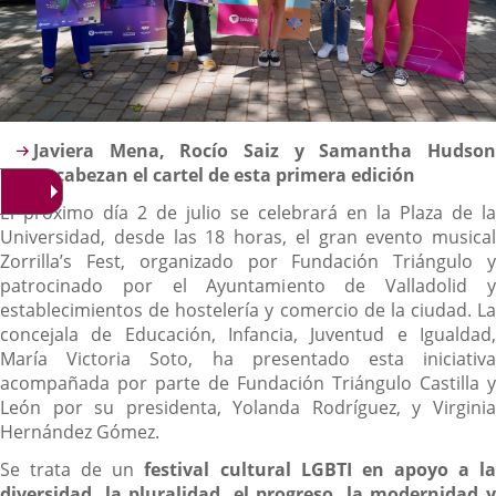
Descripción
Javiera Mena, Rocío Saiz y Samantha Hudson
encabezan el cartel de esta primera edición
El próximo día 2 de julio se celebrará en la Plaza de la
Universidad, desde las 18 horas, el gran evento musical
Zorrilla’s Fest, organizado por Fundación Triángulo y
patrocinado por el Ayuntamiento de Valladolid y
establecimientos de hostelería y comercio de la ciudad. La
concejala de Educación, Infancia, Juventud e Igualdad,
María Victoria Soto, ha presentado esta iniciativa
acompañada por parte de Fundación Triángulo Castilla y
León por su presidenta, Yolanda Rodríguez, y Virginia
Hernández Gómez.
Se trata de un
festival cultural LGBTI en apoyo a l
diversidad, la pluralidad, el progreso, la modernidad y