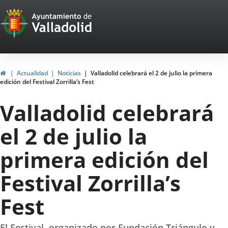
Portal
Saltar al contenido
Web
del
Ayuntamiento
Inicio
Actualidad
Noticias
Valladolid celebrará el 2 de julio la primera
edición del Festival Zorrilla’s Fest
de
Valladolid celebrará
Valladolid
el 2 de julio la
primera edición del
Festival Zorrilla’s
Fest
El Festival, organizado por Fundación Triángulo y