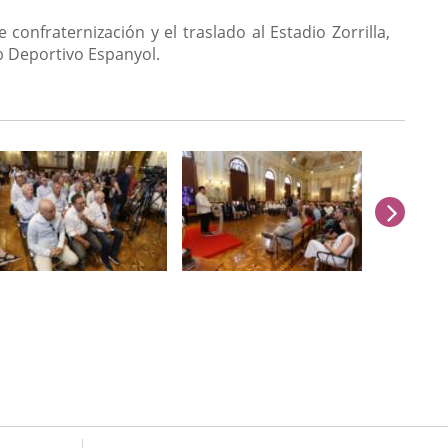
onfraternización y el traslado al Estadio Zorrilla,
ub Deportivo Espanyol.
sigu