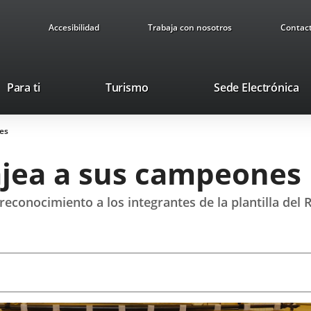
Accesibilidad
Trabaja con nosotros
Contac
Este
En
Para ti
Turismo
Sede Electrónica
enlace
a
se
u
es
abrirá
ap
en
ex
jea a sus campeones
una
ventana
nueva.
econocimiento a los integrantes de la plantilla del