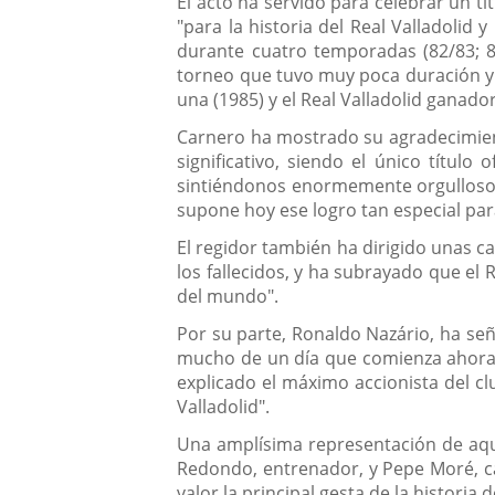
El acto ha servido para celebrar un tí
"para la historia del Real Valladolid
durante cuatro temporadas (82/83; 83
torneo que tuvo muy poca duración y s
una (1985) y el Real Valladolid ganado
Carnero ha mostrado su agradecimient
significativo, siendo el único títul
sintiéndonos enormemente orgullosos y 
supone hoy ese logro tan especial para
El regidor también ha dirigido unas c
los fallecidos, y ha subrayado que el 
del mundo".
Por su parte, Ronaldo Nazário, ha se
mucho de un día que comienza ahora en
explicado el máximo accionista del cl
Valladolid".
Una amplísima representación de aque
Redondo, entrenador, y Pepe Moré, cap
valor la principal gesta de la historia d