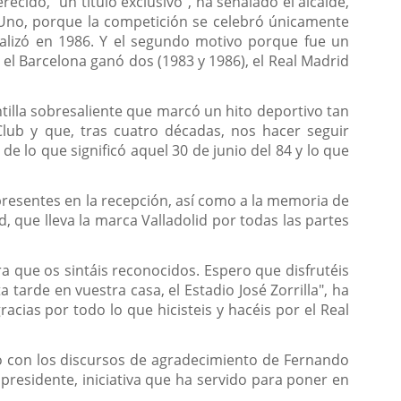
cido, "un título exclusivo", ha señalado el alcalde,
s. Uno, porque la competición se celebró únicamente
inalizó en 1986. Y el segundo motivo porque fue un
el Barcelona ganó dos (1983 y 1986), el Real Madrid
illa sobresaliente que marcó un hito deportivo tan
 Club y que, tras cuatro décadas, nos hacer seguir
e lo que significó aquel 30 de junio del 84 y lo que
presentes en la recepción, así como a la memoria de
d, que lleva la marca Valladolid por todas las partes
 que os sintáis reconocidos. Espero que disfrutéis
tarde en vuestra casa, el Estadio José Zorrilla", ha
cias por todo lo que hicisteis y hacéis por el Real
do con los discursos de agradecimiento de Fernando
presidente, iniciativa que ha servido para poner en