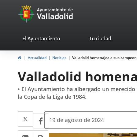
Portal
Saltar al contenido
avaTop
Web
del
Ayuntamiento
valladolid.es
El Ayuntamiento
Tu ciudad
de
Inicio
Actualidad
Noticias
Valladolid homenajea a sus campeon
Valladolid
Valladolid homena
• El Ayuntamiento ha albergado un merecido r
la Copa de la Liga de 1984.
Twitter
Enlace
Facebook
Enlace
Fecha
19 de agosto de 2024
de
a
a
la
LinkedIn
Enlace
Imprimir
noticia