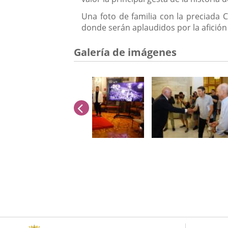
Una foto de familia con la preciada C
donde serán aplaudidos por la afición
Galería de imágenes
anterior
Número
de
diapositivas:
6