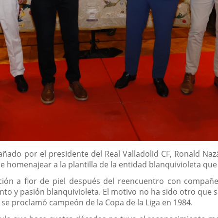
pañado por el presidente del Real Valladolid CF, Ronald Naz
e homenajear a la plantilla de la entidad blanquivioleta q
ión a flor de piel después del reencuentro con compañe
ento y pasión blanquivioleta. El motivo no ha sido otro qu
ue se proclamó campeón de la Copa de la Liga en 1984.