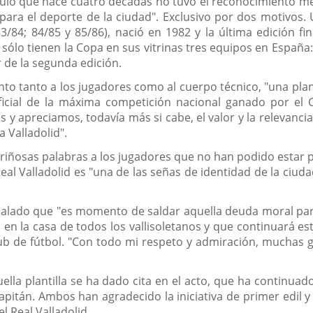
tulo que hace cuatro décadas no tuvo el reconocimiento mere
 y para el deporte de la ciudad". Exclusivo por dos motivo
/84; 84/85 y 85/86), nació en 1982 y la última edición f
ólo tienen la Copa en sus vitrinas tres equipos en España: 
r de la segunda edición.
o tanto a los jugadores como al cuerpo técnico, "una plant
o oficial de la máxima competición nacional ganado por el
apreciamos, todavía más si cabe, el valor y la relevancia d
 Valladolid".
ariñosas palabras a los jugadores que no han podido estar 
Real Valladolid es "una de las señas de identidad de la ciuda
ñalado que "es momento de saldar aquella deuda moral para
 la casa de todos los vallisoletanos y que continuará esta 
ub de fútbol. "Con todo mi respeto y admiración, muchas gra
lla plantilla se ha dado cita en el acto, que ha continua
itán. Ambos han agradecido la iniciativa de primer edil y 
el Real Valladolid.