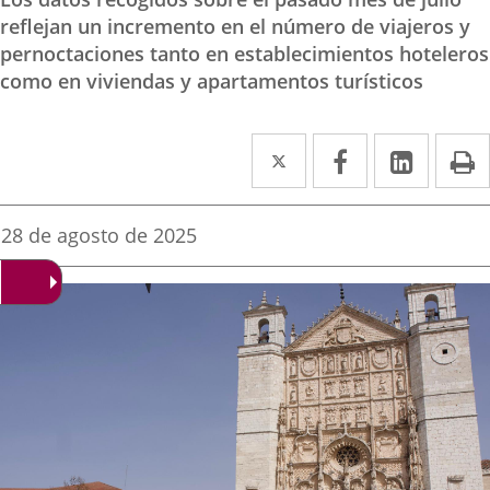
reflejan un incremento en el número de viajeros y
pernoctaciones tanto en establecimientos hoteleros
como en viviendas y apartamentos turísticos
Twitter
Enlace
Facebook
Enlace
Linke
Enlace
I
a
a
a
una
una
una
Fecha
28 de agosto de 2025
de
aplicación
aplicación
aplica
la
noticia
externa.
externa.
extern