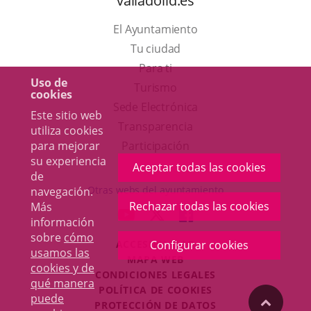
valladolid.es
El Ayuntamiento
Tu ciudad
Para ti
Uso de
Este
Turismo
cookies
enlace
Enlace
Sede Electrónica
Este sitio web
se
a
Transparencia
utiliza cookies
abrirá
una
para mejorar
Participación
su experiencia
en
aplicación
Aceptar todas las cookies
de
una
externa.
Otras webs del ayuntamiento
navegación.
ventana
Rechazar todas las cookies
Más
aderSocial
ENLACE
ENLACE
ENLACE
información
nueva.
A
A
A
sobre
cómo
ACCESIBILIDAD
Configurar cookies
UNA
UNA
UNA
usamos las
MAPA WEB
APLICACIÓN
APLICACIÓN
APLICACIÓN
cookies y de
r
CONDICIONES LEGALES
EXTERNA.
EXTERNA.
EXTERNA.
qué manera
POLÍTICA DE COOKIES
puede
"Volver
PROTECCIÓN DE DATOS