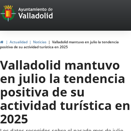
Portal
Saltar al contenido
Web
del
Ayuntamiento
Inicio
Actualidad
Noticias
Valladolid mantuvo en julio la tendencia
positiva de su actividad turística en 2025
de
Valladolid mantuvo
Valladolid
en julio la tendencia
positiva de su
actividad turística en
2025
Los datos recogidos sobre el pasado mes de julio