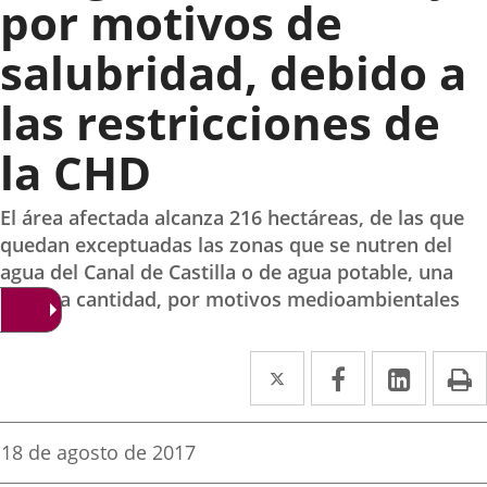
por motivos de
salubridad, debido a
las restricciones de
la CHD
El área afectada alcanza 216 hectáreas, de las que
quedan exceptuadas las zonas que se nutren del
agua del Canal de Castilla o de agua potable, una
mínima cantidad, por motivos medioambientales
Twitter
Enlace
Facebook
Enlace
Linke
Enlace
I
a
a
a
una
una
una
Fecha
18 de agosto de 2017
de
aplicación
aplicación
aplica