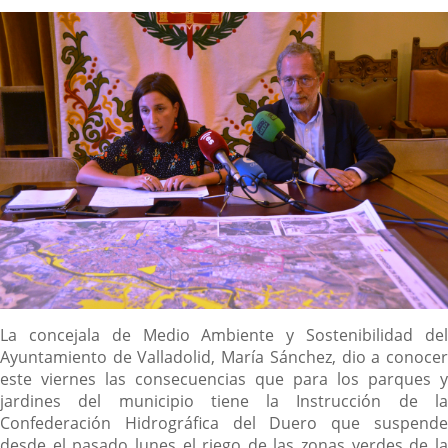
la
noticia
externa.
externa.
extern
Descripción
La concejala de Medio Ambiente y Sostenibilidad del
Ayuntamiento de Valladolid, María Sánchez, dio a conocer
este viernes las consecuencias que para los parques y
jardines del municipio tiene la Instrucción de la
Confederación Hidrográfica del Duero que suspende
desde el pasado lunes el riego de las zonas verdes de la