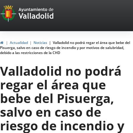
Portal
Saltar al contenido
Web
del
Ayuntamiento
Inicio
Actualidad
Noticias
Valladolid no podrá regar el área que bebe del
Pisuerga, salvo en caso de riesgo de incendio y por motivos de salubridad,
de
debido a las restricciones de la CHD
Valladolid
Valladolid no podrá
regar el área que
bebe del Pisuerga,
salvo en caso de
riesgo de incendio y