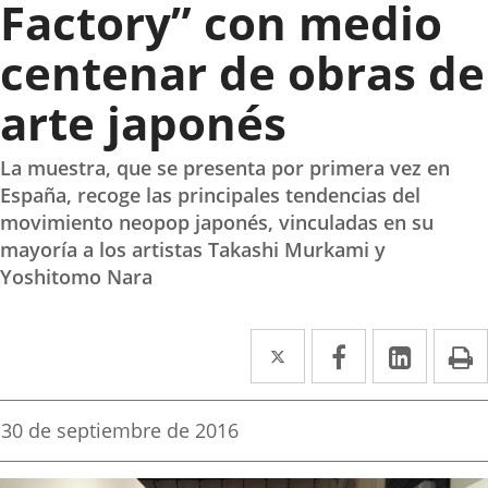
Factory” con medio
centenar de obras de
arte japonés
La muestra, que se presenta por primera vez en
España, recoge las principales tendencias del
movimiento neopop japonés, vinculadas en su
mayoría a los artistas Takashi Murkami y
Yoshitomo Nara
Twitter
Enlace
Facebook
Enlace
Linke
Enlace
I
a
a
a
una
una
una
Fecha
30 de septiembre de 2016
de
aplicación
aplicación
aplica
la