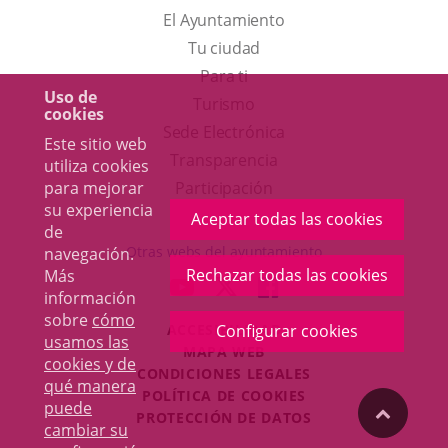
El Ayuntamiento
Tu ciudad
Para ti
Uso de
Este
Turismo
cookies
enlace
Enlace
Sede Electrónica
Este sitio web
se
a
Transparencia
utiliza cookies
abrirá
una
Participación
para mejorar
su experiencia
en
aplicación
Aceptar todas las cookies
de
una
externa.
Otras webs del ayuntamiento
navegación.
ventana
Rechazar todas las cookies
Más
aderSocial
ENLACE
ENLACE
ENLACE
información
nueva.
A
A
A
sobre
cómo
ACCESIBILIDAD
Configurar cookies
UNA
UNA
UNA
usamos las
MAPA WEB
APLICACIÓN
APLICACIÓN
APLICACIÓN
cookies y de
r
CONDICIONES LEGALES
EXTERNA.
EXTERNA.
EXTERNA.
qué manera
POLÍTICA DE COOKIES
puede
"Volver
PROTECCIÓN DE DATOS
cambiar su
Toggl