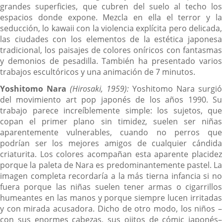
grandes superficies, que cubren del suelo al techo los
espacios donde expone. Mezcla en ella el terror y la
seducción, lo kawaii con la violencia explícita pero delicada,
las ciudades con los elementos de la estética japonesa
tradicional, los paisajes de colores oníricos con fantasmas
y demonios de pesadilla. También ha presentado varios
trabajos escultóricos y una animación de 7 minutos.
Yoshitomo Nara
(Hirosaki, 1959):
Yoshitomo Nara surgió
del movimiento art pop japonés de los años 1990. Su
trabajo parece increíblemente simple: los sujetos, que
copan el primer plano sin timidez, suelen ser niñas
aparentemente vulnerables, cuando no perros que
podrían ser los mejores amigos de cualquier cándida
criaturita. Los colores acompañan esta aparente placidez
porque la paleta de Nara es predominantemente pastel. La
imagen completa recordaría a la más tierna infancia si no
fuera porque las niñas suelen tener armas o cigarrillos
humeantes en las manos y porque siempre lucen irritadas
y con mirada acusadora. Dicho de otro modo, los niños –
con sus enormes cabezas, sus ojitos de cómic japonés–