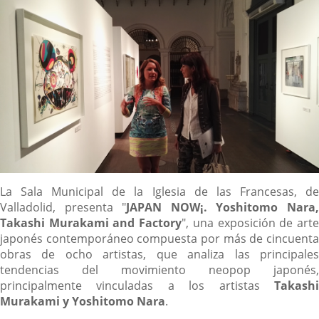
noticia
externa.
externa.
extern
Descripción
La Sala Municipal de la Iglesia de las Francesas, de
Valladolid, presenta "
JAPAN NOW¡. Yoshitomo Nara
Takashi Murakami and Factory
", una exposición de art
japonés contemporáneo compuesta por más de cincuenta
obras de ocho artistas, que analiza las principales
tendencias del movimiento neopop japonés,
principalmente vinculadas a los artistas
Takashi
Murakami y Yoshitomo Nara
.