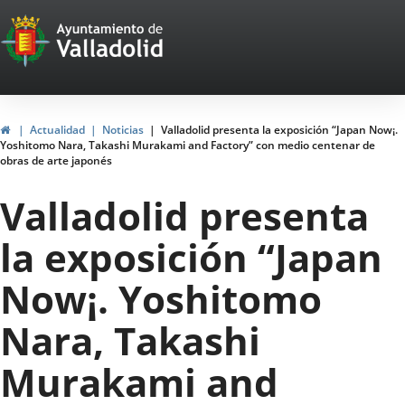
Portal
Saltar al contenido
Web
del
Ayuntamiento
Inicio
Actualidad
Noticias
Valladolid presenta la exposición “Japan Now¡.
Yoshitomo Nara, Takashi Murakami and Factory” con medio centenar de
de
obras de arte japonés
Valladolid
Valladolid presenta
la exposición “Japan
Now¡. Yoshitomo
Nara, Takashi
Murakami and