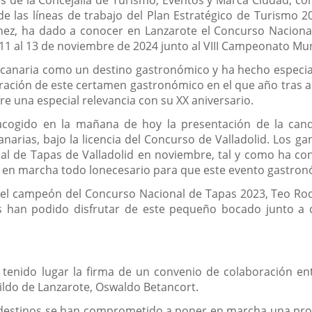
vés de la Concejalía de Turismo, Eventos y Marca Ciudad,
e las líneas de trabajo del Plan Estratégico de Turismo 2
ez, ha dado a conocer en Lanzarote el Concurso Nacional 
l 11 al 13 de noviembre de 2024 junto al VIII Campeonato Mu
a canaria como un destino gastronómico y ha hecho especial 
ebración de este certamen gastronómico en el que año tras a
re una especial relevancia con su XX aniversario.
 acogido en la mañana de hoy la presentación de la can
arias, bajo la licencia del Concurso de Valladolid. Los 
onal de Tapas de Valladolid en noviembre, tal y como ha c
 en marcha todo lonecesario para que este evento gastronó
del campeón del Concurso Nacional de Tapas 2023, Teo Rod
tes han podido disfrutar de este pequeño bocado junto a
tenido lugar la firma de un convenio de colaboración entr
bildo de Lanzarote, Oswaldo Betancort.
destinos se han comprometido a poner en marcha una pro