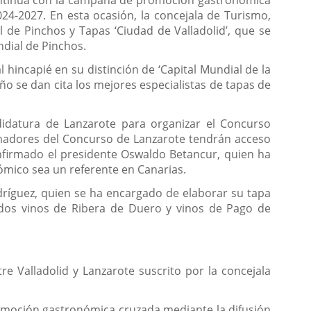
 continúa con la campaña de promoción gastronómica
024-2027. En esta ocasión, la concejala de Turismo,
de Pinchos y Tapas ‘Ciudad de Valladolid’, que se
ndial de Pinchos.
hincapié en su distinción de ‘Capital Mundial de la
ño se dan cita los mejores especialistas de tapas de
didatura de Lanzarote para organizar el Concurso
ganadores del Concurso de Lanzarote tendrán acceso
onfirmado el presidente Oswaldo Betancur, quien ha
mico sea un referente en Canarias.
ríguez, quien se ha encargado de elaborar su tapa
 dos vinos de Ribera de Duero y vinos de Pago de
e Valladolid y Lanzarote suscrito por la concejala
moción gastronómica cruzada mediante la difusión