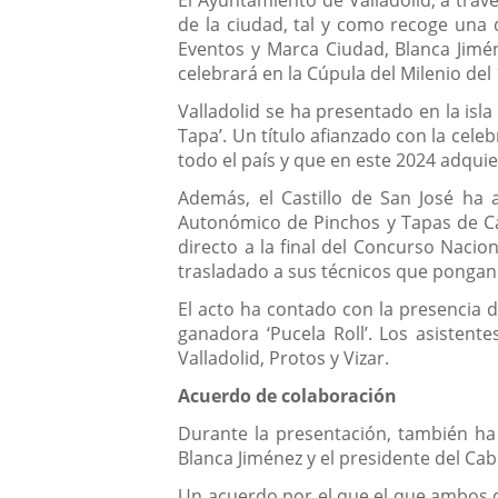
El Ayuntamiento de Valladolid, a tra
de la ciudad, tal y como recoge una d
Eventos y Marca Ciudad, Blanca Jimén
celebrará en la Cúpula del Milenio de
Valladolid se ha presentado en la isl
Tapa’. Un título afianzado con la cel
todo el país y que en este 2024 adquie
Además, el Castillo de San José ha
Autonómico de Pinchos y Tapas de Can
directo a la final del Concurso Naci
trasladado a sus técnicos que pongan
El acto ha contado con la presencia 
ganadora ‘Pucela Roll’. Los asisten
Valladolid, Protos y Vizar.
Acuerdo de colaboración
Durante la presentación, también ha 
Blanca Jiménez y el presidente del Ca
Un acuerdo por el que el que ambos 