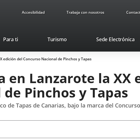
Accesibilidad
Trabaja con nosotros
Contac
Este
En
Para ti
Turismo
Sede Electrónica
enlace
a
se
u
XX edición del Concurso Nacional de Pinchos y Tapas
abrirá
ap
en
ex
a en Lanzarote la XX 
una
ventana
 de Pinchos y Tapas
nueva.
o de Tapas de Canarias, bajo la marca del Concurso 