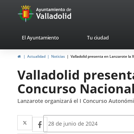
Portal
Saltar al contenido
avaTop
Web
del
Ayuntamiento
valladolid.es
El Ayuntamiento
Tu ciudad
de
Inicio
Actualidad
Noticias
Valladolid presenta en Lanzarote la 
Valladolid
Valladolid present
Concurso Nacional
Lanzarote organizará el I Concurso Autonómic
Twitter
Enlace
Facebook
Enlace
Fecha
28 de junio de 2024
de
a
a