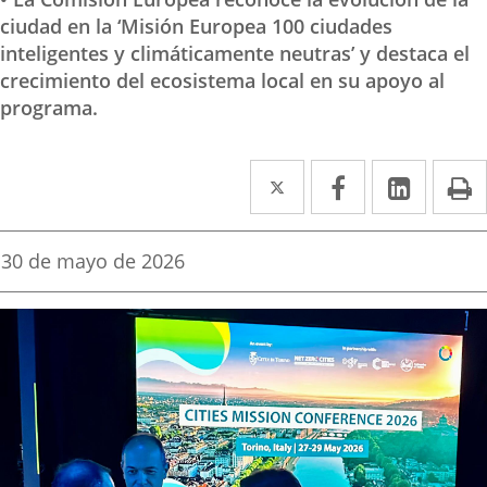
ciudad en la ‘Misión Europea 100 ciudades
inteligentes y climáticamente neutras’ y destaca el
crecimiento del ecosistema local en su apoyo al
programa.
Twitter
Enlace
Facebook
Enlace
Linke
Enlace
I
a
a
a
una
una
una
Fecha
30 de mayo de 2026
de
aplicación
aplicación
aplica
la
noticia
externa.
externa.
extern