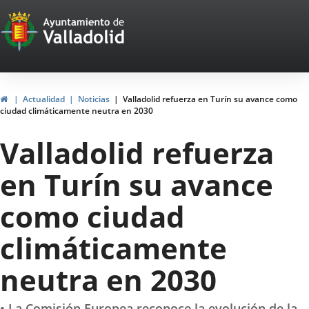
Portal
Saltar al contenido
Web
del
Ayuntamiento
Inicio
Actualidad
Noticias
Valladolid refuerza en Turín su avance como
ciudad climáticamente neutra en 2030
de
Valladolid refuerza
Valladolid
en Turín su avance
como ciudad
climáticamente
neutra en 2030
• La Comisión Europea reconoce la evolución de la