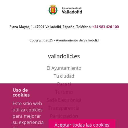
Plaza Mayor, 1. 47001 Valladolid, España. Teléfono:
+34 983 426 100
Copyright 2025 - Ayuntamiento de Valladolid
valladolid.es
El Ayuntamiento
Tu ciudad
Para ti
Uso de
Este
Turismo
cookies
enlace
Enlace
Sede Electrónica
Este sitio web
se
a
Transparencia
utiliza cookies
abrirá
una
para mejorar
Participación
su experiencia
en
aplicación
Aceptar todas las cookies