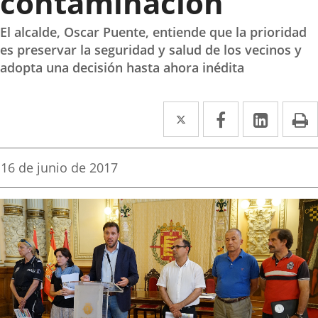
contaminación
El alcalde, Oscar Puente, entiende que la prioridad
es preservar la seguridad y salud de los vecinos y
adopta una decisión hasta ahora inédita
Twitter
Enlace
Facebook
Enlace
Linke
Enlace
I
a
a
a
una
una
una
Fecha
16 de junio de 2017
de
aplicación
aplicación
aplica
la
noticia
externa.
externa.
extern