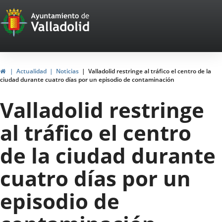
Portal
Web
del
Ayuntamiento
Inicio
Actualidad
Noticias
Valladolid restringe al tráfico el centro de la
ciudad durante cuatro días por un episodio de contaminación
de
Valladolid restringe
Valladolid
al tráfico el centro
de la ciudad durante
cuatro días por un
episodio de