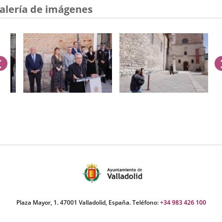
alería de imágenes
anterior
úmero
e
apositivas:
Plaza Mayor, 1. 47001 Valladolid, España. Teléfono:
+34 983 426 100