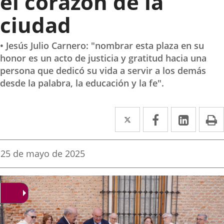
el corazón de la
ciudad
• Jesús Julio Carnero: "nombrar esta plaza en su
honor es un acto de justicia y gratitud hacia una
persona que dedicó su vida a servir a los demás
desde la palabra, la educación y la fe".
Twitter
Enlace
Facebook
Enlace
Linke
Enlace
I
a
a
a
una
una
una
Fecha
25 de mayo de 2025
de
aplicación
aplicación
aplica
la
noticia
externa.
externa.
extern