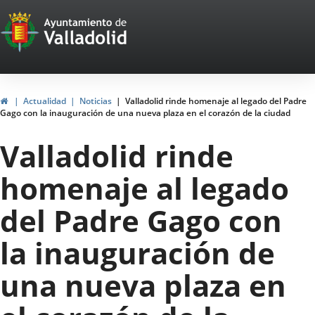
Portal
Saltar al contenido
Web
del
Ayuntamiento
Inicio
Actualidad
Noticias
Valladolid rinde homenaje al legado del Padre
Gago con la inauguración de una nueva plaza en el corazón de la ciudad
de
Valladolid rinde
Valladolid
homenaje al legado
del Padre Gago con
la inauguración de
una nueva plaza en