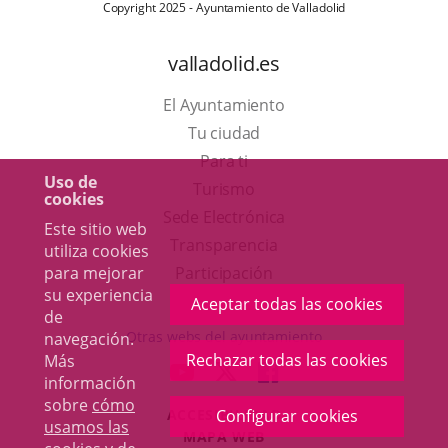
Copyright 2025 - Ayuntamiento de Valladolid
valladolid.es
El Ayuntamiento
Tu ciudad
Para ti
Uso de
Este
Turismo
cookies
enlace
Enlace
Sede Electrónica
Este sitio web
se
a
Transparencia
utiliza cookies
abrirá
una
Participación
para mejorar
su experiencia
en
aplicación
Aceptar todas las cookies
de
una
externa.
Otras webs del ayuntamiento
navegación.
ventana
Rechazar todas las cookies
Más
aderSocial
ENLACE
ENLACE
ENLACE
información
nueva.
A
A
A
sobre
cómo
ACCESIBILIDAD
Configurar cookies
UNA
UNA
UNA
usamos las
MAPA WEB
APLICACIÓN
APLICACIÓN
APLICACIÓN