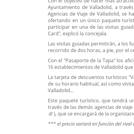
Con el objetivo de hacer más atractiv
Ayuntamiento de Valladolid, a través
Agencias de Viaje de Valladolid, se h
ofertando en un único paquete turíst
participar en una de las visitas guiad
Card", explicó la concejala.
Las visitas guiadas permitirán, a los f
recorrido de dos horas, a pie, por el 
Con el "Pasaporte de la Tapa" los afi
16 establecimientos de Valladolid que
La tarjeta de descuentos turísticos "
de su horario habitual, así como visit
Valladolid…
Este paquete turístico, que tendrá un
través de las demás agencias de viaje 
Enlace
), que se encargará de la organizaci
a
*** el precio variará en función del rival 
una
aplicación