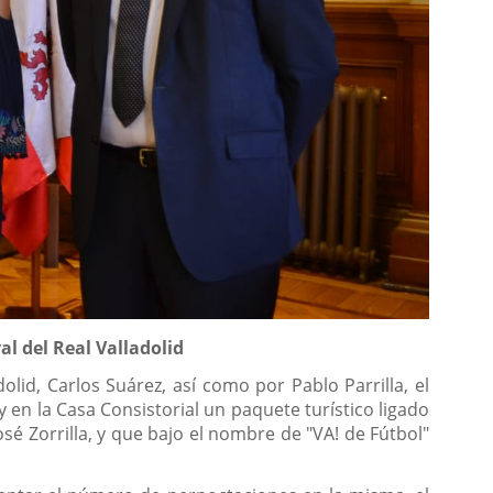
al del Real Valladolid
id, Carlos Suárez, así como por Pablo Parrilla, el
y en la Casa Consistorial un paquete turístico ligado
osé Zorrilla, y que bajo el nombre de "VA! de Fútbol"