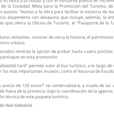
a su visita a la ciudad y con el horizonte puesto en incr
 de la Sociedad Mixta para la Promoción del Turismo, de 
an puesto "manos a la obra para facilitar la estancia de lo
ico alojamiento con desayuno que incluye, además, la ent
as que oferta la Oficina de Turismo, el "Pasaporte de la Ta
uturos visitantes, conocer de cerca la historia, el patrimon
centro urbano.
cionados tendrán la opción de probar hasta cuatro pinchos y
 participan en esta promoción.
Valladolid Card" permite subir al bus turístico, a lo largo
ar los más importantes museos, como el Nacional de Escultura
 precio de 120 euros* se comercializará, a través de las 
de fuera de la provincia, bajo la coordinación de la agenci
ón técnica de este paquete turístico.
del Real Valladolid.