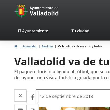
Portal
Saltar al contenido
avaTop
Web
del
Ayuntamiento
valladolid.es
El Ayuntamiento
Tu ciudad
de
Inicio
Actualidad
Noticias
Valladolid va de turismo y fútbol
Valladolid
Valladolid va de t
El paquete turístico ligado al fútbol, que se 
desayuno, una visita turística guiada por la ci
Twitter
Enlace
Facebook
Enlace
Fecha
12 de septiembre de 2018
de
a
a
la
LinkedIn
Enlace
Imprimir
noticia