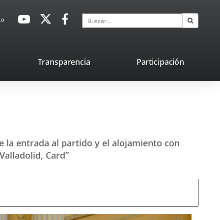
avaHeaderSocial
Enlace
Enlace
Enlace
Buscar
to
Buscar
a
a
a
una
una
una
aplicación
aplicación
aplicación
lace
Transparencia
Participación
externa.
externa.
externa.
na
licación
terna.
e la entrada al partido y el alojamiento con
“Valladolid, Card”