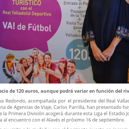
ecio de 120 euros, aunque podrá variar en función del riv
na Redondo, acompañada por el presidente del Real Valladol
ana de Agencias de Viaje, Carlos Parrilla, han presentado ho
e la Primera División acogerá durante esta Liga el Estadio J
 al encuentro con el Alavés el próximo 16 de septiembre.