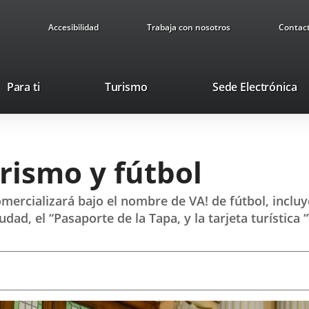
Accesibilidad
Trabaja con nosotros
Contac
Este
En
Para ti
Turismo
Sede Electrónica
enlace
a
se
u
abrirá
ap
en
ex
urismo y fútbol
una
ventana
nueva.
comercializará bajo el nombre de VA! de fútbol, incluy
udad, el “Pasaporte de la Tapa, y la tarjeta turística 