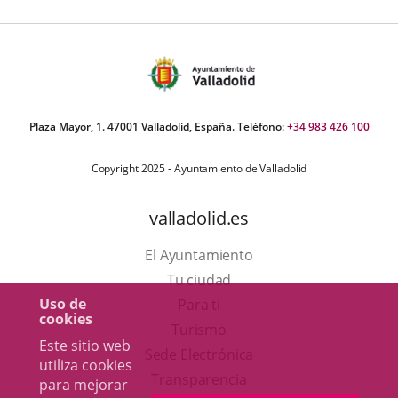
Plaza Mayor, 1. 47001 Valladolid, España. Teléfono:
+34 983 426 100
Copyright 2025 - Ayuntamiento de Valladolid
valladolid.es
El Ayuntamiento
Tu ciudad
Uso de
Para ti
cookies
Este
Turismo
Este sitio web
enlace
Enlace
Sede Electrónica
utiliza cookies
se
a
Transparencia
para mejorar