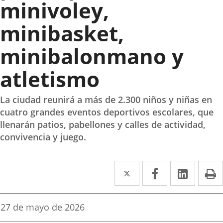
minivoley,
minibasket,
minibalonmano y
atletismo
La ciudad reunirá a más de 2.300 niños y niñas en
cuatro grandes eventos deportivos escolares, que
llenarán patios, pabellones y calles de actividad,
convivencia y juego.
Twitter
Enlace
Facebook
Enlace
Linke
Enlace
I
a
a
a
una
una
una
Fecha
27 de mayo de 2026
de
aplicación
aplicación
aplica