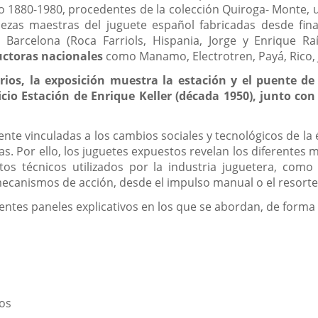
o 1880-1980, procedentes de la colección Quiroga- Monte, u
ezas maestras del juguete español fabricadas desde fina
 Barcelona (Roca Farriols, Hispania, Jorge y Enrique Ra
uctoras nacionales
como Manamo, Electrotren, Payá, Rico, J
rios, la exposición muestra la estación y el puente de 
cio Estación de Enrique Keller (década 1950), junto co
te vinculadas a los cambios sociales y tecnológicos de la
as. Por ello, los juguetes expuestos revelan los diferentes
entos técnicos utilizados por la industria juguetera, co
mecanismos de acción, desde el impulso manual o el resorte d
tes paneles explicativos en los que se abordan, de forma s
tos