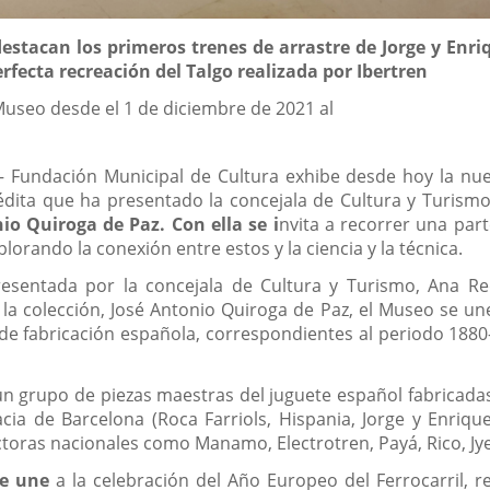
 destacan
los primeros trenes de arrastre de Jorge y Enri
fecta recreación del Talgo realizada por Ibertren
Museo desde el 1 de diciembre de 2021 al
– Fundación Municipal de Cultura exhibe desde hoy la nuev
nédita que ha presentado la concejala de Cultura y Turis
io Quiroga de Paz. Con ella se i
nvita a recorrer una part
lorando la conexión entre estos y la ciencia y la técnica.
esentada por la concejala de Cultura y Turismo, Ana Red
 la colección, José Antonio Quiroga de Paz, el Museo se une
 de fabricación española, correspondientes al periodo 1880
 un grupo de piezas maestras del juguete español fabricadas
cia de Barcelona (Roca Farriols, Hispania, Jorge y Enrique 
toras nacionales como Manamo, Electrotren, Payá, Rico, Jyes
e une
a la celebración del Año Europeo del Ferrocarril, r