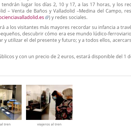
endrán lugar los días 2, 10 y 17, a las 17 horas, y los r
olid – Venta de Baños y Valladolid –Medina del Campo, re
Enlace
ienciavalladolid.es
) y redes sociales.
a
mitirá a los visitantes más mayores recordar su infancia a t
una
equeños, descubrir cómo era ese mundo lúdico-ferroviario 
aplicación
y utilizar el del presente y futuro; y a todos ellos, acerca
externa.
públicos y con un precio de 2 euros, estará disponible del 1
al tren
viajeros al tren