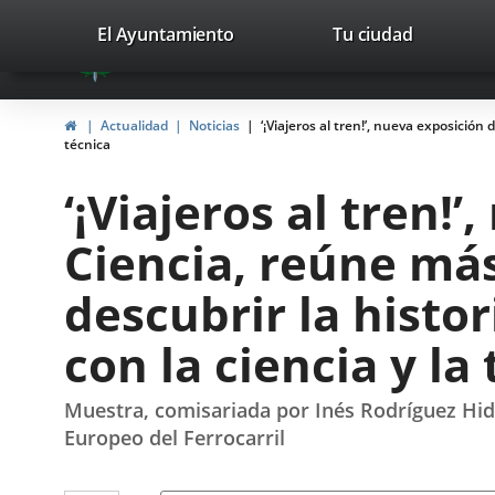
Portal
Saltar al contenido
valladolid.es
El Ayuntamiento
Tu ciudad
avaTop
Web
del
Inicio
Actualidad
Noticias
‘¡Viajeros al tren!’, nueva exposición
Ayuntamiento
técnica
de
‘¡Viajeros al tren!
Valladolid
Ciencia, reúne más
descubrir la histo
con la ciencia y la
Muestra, comisariada por Inés Rodríguez Hidal
Europeo del Ferrocarril