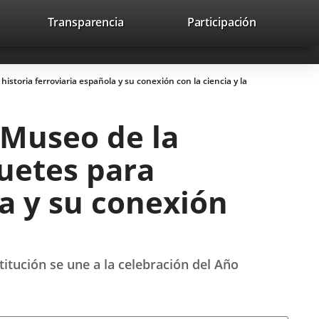
lace
Transparencia
Participación
avaHeaderSocial
Enlace
Enlace
Enlace
Buscar
to
Buscar
a
a
a
a
una
una
una
icación
aplicación
aplicación
aplicación
historia ferroviaria española y su conexión con la ciencia y la
erna.
externa.
externa.
externa.
l Museo de la
guetes para
la y su conexión
itución se une a la celebración del Año