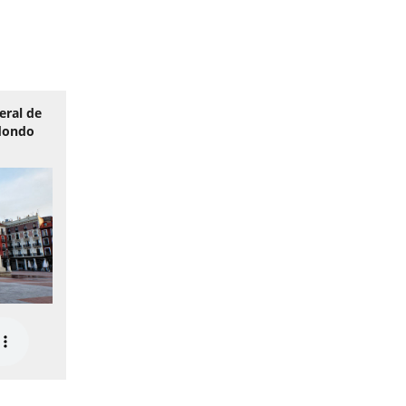
eral de
edondo