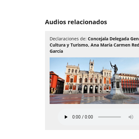
Número
de
Audios relacionados
diapositivas:
3
Declaraciones de:
Concejala Delegada Gen
Cultura y Turismo, Ana María Carmen R
García