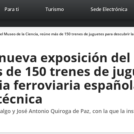
Este
En
Para ti
Turismo
Sede Electrónica
Accesibilidad
Trabaja con nosotros
Contac
enlace
a
se
un
abrirá
apl
 del Museo de la Ciencia, reúne más de 150 trenes de juguetes para descubrir la 
en
ext
una
ventana
’, nueva exposición de
nueva.
 de 150 trenes de ju
ria ferroviaria españo
 técnica
go y José Antonio Quiroga de Paz, con la que la inst