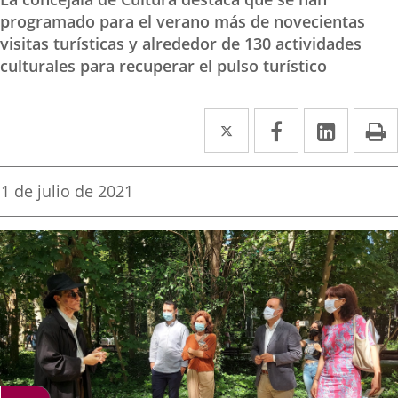
programado para el verano más de novecientas
visitas turísticas y alrededor de 130 actividades
culturales para recuperar el pulso turístico
Twitter
Enlace
Facebook
Enlace
Linke
Enlace
I
a
a
a
una
una
una
Fecha
1 de julio de 2021
de
aplicación
aplicación
aplica
la
noticia
externa.
externa.
extern