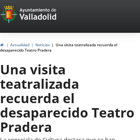
Portal
Saltar al contenido
Web
del
Ayuntamiento
Inicio
Actualidad
Noticias
Una visita teatralizada recuerda el
desaparecido Teatro Pradera
de
Una visita
Valladolid
teatralizada
recuerda el
desaparecido Teatro
Pradera
La concejala de Cultura destaca que se han