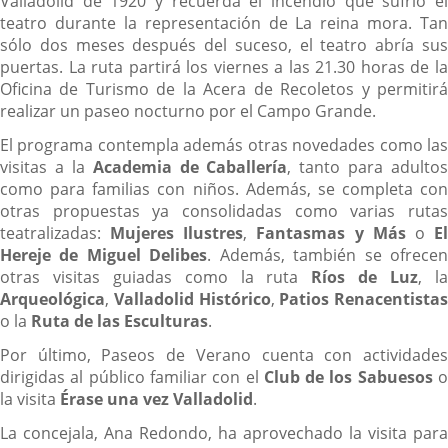
Valladolid de 1920 y recuerda el incendio que sufrió el
teatro durante la representación de La reina mora. Tan
sólo dos meses después del suceso, el teatro abría sus
puertas. La ruta partirá los viernes a las 21.30 horas de la
Oficina de Turismo de la Acera de Recoletos y permitirá
realizar un paseo nocturno por el Campo Grande.
El programa contempla además otras novedades como las
visitas a la
Academia de Caballería
, tanto para adultos
como para familias con niños. Además, se completa con
otras propuestas ya consolidadas como varias rutas
teatralizadas:
Mujeres Ilustres
,
Fantasmas y Más
o
E
Hereje de Miguel Delibes
. Además, también se ofrece
otras visitas guiadas como la ruta
Ríos de Luz
, l
Arqueológica
,
Valladolid Histórico
,
Patios Renacentistas
o la
Ruta de las Esculturas
.
Por último, Paseos de Verano cuenta con actividades
dirigidas al público familiar con el
Club de los Sabuesos
la visita
Érase una vez Valladolid
.
La concejala, Ana Redondo, ha aprovechado la visita para