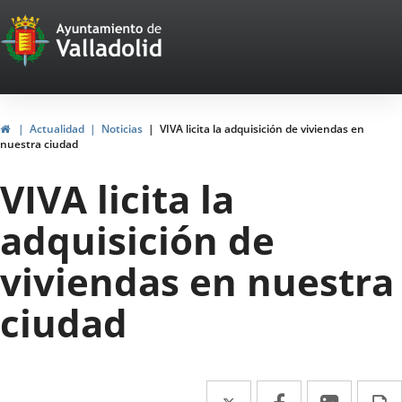
Portal
Saltar al contenido
Web
del
Ayuntamiento
Inicio
Actualidad
Noticias
VIVA licita la adquisición de viviendas en
nuestra ciudad
de
VIVA licita la
Valladolid
adquisición de
viviendas en nuestra
ciudad
Twitter
Enlace
Facebook
Enlace
Linke
Enlace
I