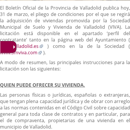
Descripción
El Boletín Oficial de la Provincia de Valladolid publica hoy,
31 de marzo, el pliego de condiciones por el que se regirá
la adquisición de viviendas promovida por la Sociedad
Municipal de Suelo y Vivienda de Valladolid (VIVA). La
licitación está disponible en el apartado ‘perfil del
contratante’ tanto en la página web del Ayuntamiento (
Enlace
www.valladolid.es
) como en la de la Sociedad (
Enlace
a
www.smviva.com
).
a
una
A modo de resumen, las principales instrucciones para la
una
aplicación
licitación son las siguientes:
aplicación
externa.
externa.
QUIEN PUEDE OFRECER SU VIVIENDA.
Las personas físicas o jurídicas, españolas o extranjeras,
que tengan plena capacidad jurídica y de obrar con arreglo
a las normas contenidas en el Código Civil sobre capacidad
general para toda clase de contratos y en particular, para
el de compraventa, propietarias de una vivienda en el
municipio de Valladolid.