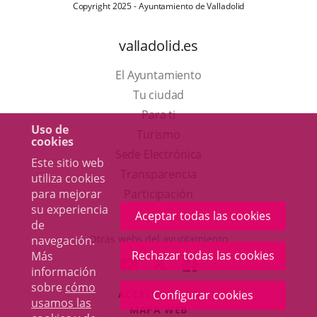
Copyright 2025 - Ayuntamiento de Valladolid
valladolid.es
El Ayuntamiento
Tu ciudad
Para ti
Uso de
Este
Turismo
cookies
enlace
Enlace
Sede Electrónica
Este sitio web
se
a
Transparencia
utiliza cookies
abrirá
una
para mejorar
Participación
su experiencia
en
aplicación
Aceptar todas las cookies
de
una
externa.
Otras webs del ayuntamiento
navegación.
ventana
Rechazar todas las cookies
Más
aderSocial
ENLACE
ENLACE
ENLACE
información
nueva.
A
A
A
sobre
cómo
ACCESIBILIDAD
Configurar cookies
UNA
UNA
UNA
usamos las
MAPA WEB
APLICACIÓN
APLICACIÓN
APLICACIÓN