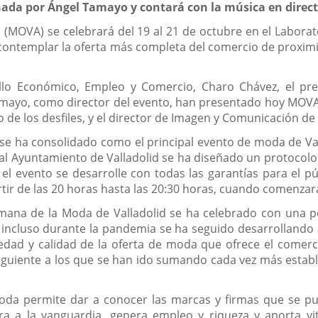
ada por Ángel Tamayo y contará con la música en directo
(MOVA) se celebrará del 19 al 21 de octubre en el Laborator
 contemplar la oferta más completa del comercio de proxim
llo Económico, Empleo y Comercio, Charo Chávez, el pres
mayo, como director del evento, han presentado hoy MOVA en
 de los desfiles, y el director de Imagen y Comunicación de
ya se ha consolidado como el principal evento de moda de V
 al Ayuntamiento de Valladolid se ha diseñado un protocolo
 el evento se desarrolle con todas las garantías para el pú
tir de las 20 horas hasta las 20:30 horas, cuando comenzará
emana de la Moda de Valladolid se ha celebrado con una pe
incluso durante la pandemia se ha seguido desarrollando a t
ariedad y calidad de la oferta de moda que ofrece el comerc
iguiente a los que se han ido sumando cada vez más estable
da permite dar a conocer las marcas y firmas que se pu
a a la vanguardia, genera empleo y riqueza y aporta vita