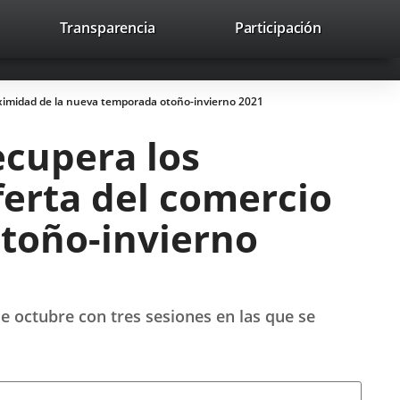
lace
Transparencia
Participación
avaHeaderSocial
Enlace
Enlace
Enlace
Buscar
to
Buscar
a
a
a
a
una
una
una
icación
aplicación
aplicación
aplicación
roximidad de la nueva temporada otoño-invierno 2021
erna.
externa.
externa.
externa.
ecupera los
ferta del comercio
toño-invierno
de octubre con tres sesiones en las que se