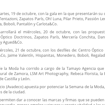
rtes, 19 de octubre, con la gala en la que presentarán su 
Tentazioni, Zapatos París, Oh! Luna, Pilar Prieto, Passión 
a, Boboli, Pantalón y Carlota&Co.
ollará el miércoles, 20 de octubre, con las propuestas
 Óptico Doctrinos, Zapatos París, Mercería Conchita, D
s y Agued&Co.
coles, 21 de octubre, con los desfiles de: Centro Óptico 
o, Jaime Valentín, Hispanitas, Monedero, Boboli, Regalado,
de la Moda ha corrido a cargo de la Tamayo Agencia que 
al de Zamora, LSM Art Photography, Rebeca Florista, la Es
e Castilla y León.
cio (Avadeco) apuesta por potenciar la Semana de la Moda
 de la ciudad.
ermiten dar a conocer las marcas y firmas que se pueden 