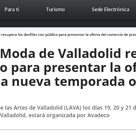
Este
En
Para ti
Turismo
Sede Electrónica
Accesibilidad
Trabaja con nosotros
Contac
enlace
a
se
un
abrirá
apl
 recupera los desfiles con público para presentar la oferta del comercio de p
en
ext
una
 Moda de Valladolid r
ventana
nueva.
co para presentar la o
la nueva temporada o
 las Artes de Valladolid (LAVA) los días 19, 20 y 21 
 Valladolid, estará organizada por Avadeco