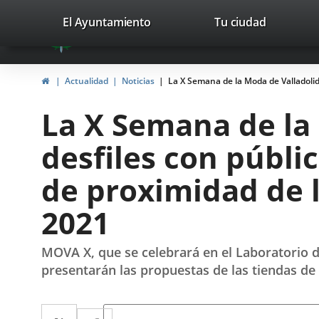
Portal
Saltar al contenido
valladolid.es
El Ayuntamiento
Tu ciudad
avaTop
Web
del
Inicio
Actualidad
Noticias
La X Semana de la Moda de Valladolid
Ayuntamiento
La X Semana de la
de
desfiles con públi
Valladolid
de proximidad de 
2021
MOVA X, que se celebrará en el Laboratorio de
presentarán las propuestas de las tiendas de
Twitter
Enlace