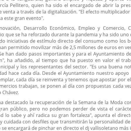
cía Pellitero, quien ha sido el encargado de abrir la pre
venta a través de la digitalización. "El efecto multiplicado
a este gran evento".
Innovación, Desarrollo Económico, Empleo y Comercio, 
io que se ha reforzado durante la pandemia y ha sido uno d
do iniciativas de estímulo directo del consumo como los 
han permitido movilizar más de 2,5 millones de euros en ven
Se han dado pasos importantes y para el Ayuntamiento de
", ha añadido, al tiempo que ha puesto en valor el trab
nicipal y los representantes del sector. "Es una buena n
dad hace cada día. Desde el Ayuntamiento nuestro apoyo 
ejemplar, cada día se reinventa y tenemos que apostar por e
ercios trabajan, se ponen al día con propuestas cada v
o Chávez.
a destacado la recuperación de la Semana de la Moda con 
ran público, pero no podemos perder de vista el carácter
ad lo sabe y ahí radica su gran fortaleza", apunta el dir
 cuidada con desfiles que transmitirán la personalidad d
e encargará de pinchar en directo el dj vallisoletano más i