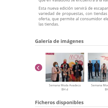
que en Valladolid se encuentra a la va
Esta nueva edición servirá de escapa
variedad de propuestas, con tiendas
oferta, que permite al consumidor ele
las tiendas.
Galería de imágenes
anterior
Semana Moda Avadeco
Semana Mod
BH d
B
Número
Ficheros disponibles
de