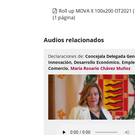
diapositivas:
2
Roll up MOVA X 100x200 OT2021 (
(1 página)
Audios relacionados
Declaraciones de:
Concejala Delegada Gen
Innovación, Desarrollo Económico, Emple
Comercio,
María Rosario Chávez Muñoz