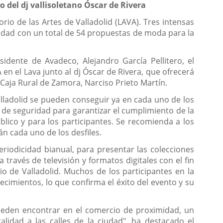
 del dj vallisoletano Óscar de Rivera
io de las Artes de Valladolid (LAVA). Tres intensas
idad con un total de 54 propuestas de moda para la
idente de Avadeco, Alejandro García Pellitero, el
 el Lava junto al dj Óscar de Rivera, que ofrecerá
 Caja Rural de Zamora, Narciso Prieto Martín.
alladolid se pueden conseguir ya en cada uno de los
 de seguridad para garantizar el cumplimiento de la
blico y para los participantes. Se recomienda a los
n cada uno de los desfiles.
riodicidad bianual, para presentar las colecciones
ravés de televisión y formatos digitales con el fin
io de Valladolid. Muchos de los participantes en la
cimientos, lo que confirma el éxito del evento y su
eden encontrar en el comercio de proximidad, un
lidad a las calles de la ciudad", ha destacado el