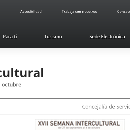
Accesibilidad
Trabaja con nosotros
Contac
Este
En
Para ti
Turismo
Sede Electrónica
enlace
a
se
u
abrirá
ap
en
ex
cultural
una
ventana
nueva.
e octubre
Fuente
Concejalía de Servi
de
la
noticia