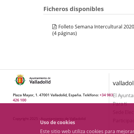
a
una
Ficheros disponibles
aplica
extern
Folleto Semana Intercultural 202
(4 páginas)
valladol
El Ayunt
Plaza Mayor, 1. 47001 Valladolid, España. Teléfono:
+34 983
426 100
Para ti
Sede Elec
Copyright 2025 - Ayuntamiento de Valladolid
Participa
Uso de cookies
Este sitio web utiliza cookies para mejo