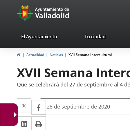
Portal
Saltar al contenido
avaTop
Web
del
Ayuntamiento
valladolid.es
El Ayuntamiento
Tu ciudad
de
Inicio
Actualidad
Noticias
XVII Semana Intercultural
Valladolid
XVII Semana Inter
Que se celebrará del 27 de septiembre al 4 d
Twitter
Enlace
Facebook
Enlace
Fecha
28 de septiembre de 2020
de
a
a
la
LinkedIn
Enlace
Imprimir
una
noticia
una