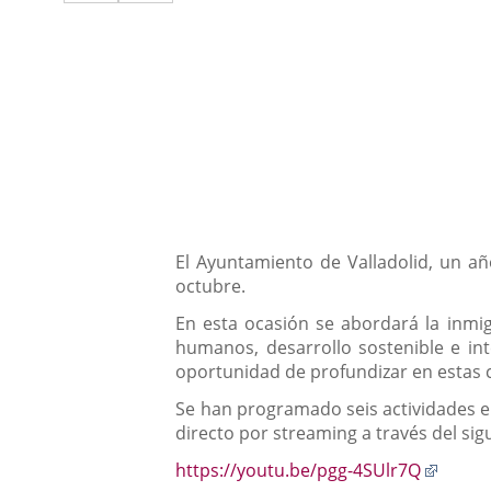
a
aplicación
aplicación
una
externa.
externa.
aplicación
externa.
Descripción
El Ayuntamiento de Valladolid, un añ
octubre.
En esta ocasión se abordará la inmig
humanos, desarrollo sostenible e in
oportunidad de profundizar en estas 
Se han programado seis actividades e
directo por streaming a través del sig
Enlac
https://youtu.be/pgg-4SUlr7Q