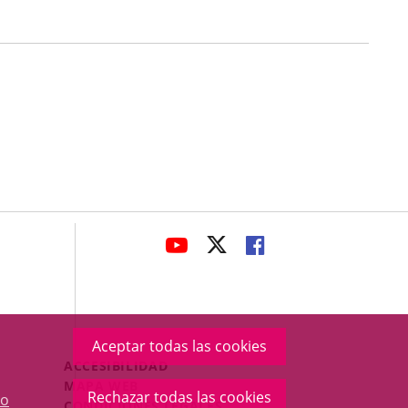
avaHeaderSocial
ENLACE
ENLACE
ENLACE
A
A
A
UNA
UNA
UNA
APLICACIÓN
APLICACIÓN
APLICACIÓN
EXTERNA.
EXTERNA.
EXTERNA.
Aceptar todas las cookies
Menú
ACCESIBILIDAD
Legal
MAPA WEB
Rechazar todas las cookies
o
Footer
CONDICIONES LEGALES