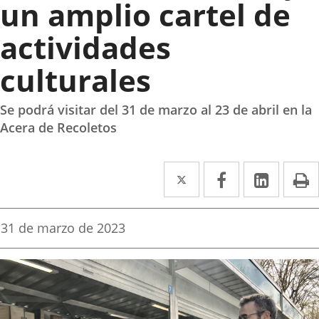
un amplio cartel de
actividades
culturales
Se podrá visitar del 31 de marzo al 23 de abril en la
Acera de Recoletos
Twitter
Enlace
Facebook
Enlace
Linke
Enlace
I
a
a
a
una
una
una
Fecha
31 de marzo de 2023
de
aplicación
aplicación
aplica
la
noticia
externa.
externa.
extern