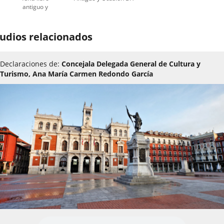
antiguo y
ocasión
valladolid
draft ()
udios relacionados
Declaraciones de:
Concejala Delegada General de Cultura y
Turismo, Ana María Carmen Redondo García