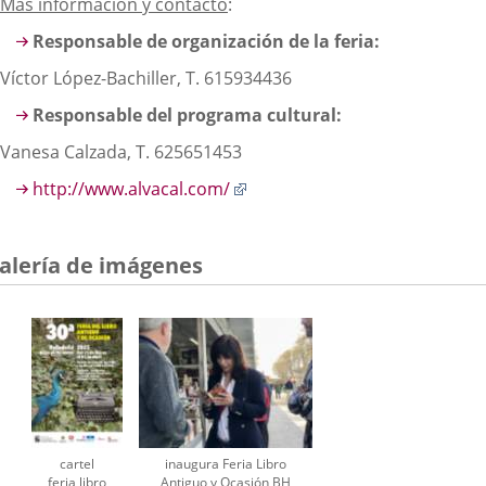
Más información y contacto
:
Responsable de organización de la feria:
Víctor López-Bachiller, T. 615934436
Responsable del programa cultural:
Vanesa Calzada, T. 625651453
Enlace
http://www.alvacal.com/
a
una
aplicación
alería de imágenes
externa.
cartel
inaugura Feria Libro
feria libro
Antiguo y Ocasión BH