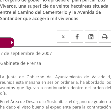
Viveros, una superficie de veinte hectáreas situada
entre el Camino del Cementerio y la Avenida de
Santander que acogerá mil viviendas
Twitter
Enlace
Facebook
Enlace
Linke
Enlace
I
a
a
a
una
una
una
Fecha
7 de septiembre de 2007
de
aplicación
aplicación
aplica
la
Fuente
Gabinete de Prensa
noticia
externa.
externa.
extern
de
la
Descripción
noticia
La Junta de Gobierno del Ayuntamiento de Valladolid,
reunida esta mañana en sesión ordinaria, ha abordado los
asuntos que figuran a continuación dentro del orden del
día.
En el Área de Desarrollo Sostenible, el órgano de gobierno
ha dado el visto bueno al expediente para la contratación