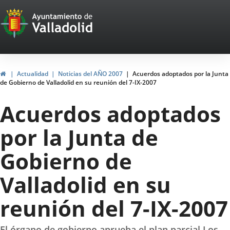
Portal
Saltar al contenido
Web
del
Ayuntamiento
Inicio
Actualidad
Noticias del AÑO 2007
Acuerdos adoptados por la Junta
de Gobierno de Valladolid en su reunión del 7-IX-2007
de
Acuerdos adoptados
Valladolid
por la Junta de
Gobierno de
Valladolid en su
reunión del 7-IX-2007
El órgano de gobierno aprueba el plan parcial Los