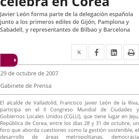
celebra en Corea
Javier León forma parte de la delegación española
junto a los primeros ediles de Gijón, Pamplona y
Sabadell, y representantes de Bilbao y Barcelona
Twitter
Enlace
Facebook
Enlace
Linke
Enlace
I
a
a
a
una
una
una
Fecha
29 de octubre de 2007
de
aplicación
aplicación
aplica
la
Fuente
Gabinete de Prensa
noticia
externa.
externa.
extern
de
la
Descripción
noticia
El alcalde de Valladolid, Francisco Javier León de la Riva,
participa en el II Congreso Mundial de Ciudades y
Gobiernos Locales Unidos (CGLU), que tiene lugar en Jeju,
República de Corea, entre los días 28 y 31 de octubre, un
foro que aborda cuestiones como la gestión sostenible, el
desarrollo de áreas metropolitanas, democracia