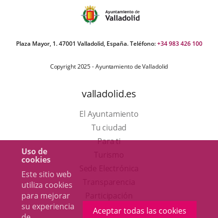
Plaza Mayor, 1. 47001 Valladolid, España. Teléfono:
+34 983 426 100
Copyright 2025 - Ayuntamiento de Valladolid
valladolid.es
El Ayuntamiento
Tu ciudad
Para ti
Uso de
Este
Turismo
cookies
enlace
Enlace
Sede Electrónica
Este sitio web
se
a
Transparencia
utiliza cookies
abrirá
una
para mejorar
Participación
su experiencia
en
aplicación
Aceptar todas las cookies
de