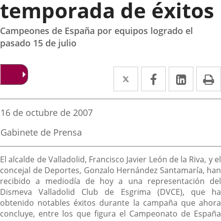
temporada de éxitos
Campeones de España por equipos logrado el
pasado 15 de julio
Twitter
Enlace
Facebook
Enlace
Linke
Enlace
I
a
a
a
una
una
una
Fecha
16 de octubre de 2007
de
aplicación
aplicación
aplica
la
Fuente
Gabinete de Prensa
noticia
externa.
externa.
extern
de
la
Descripción
noticia
El alcalde de Valladolid, Francisco Javier León de la Riva, y el
concejal de Deportes, Gonzalo Hernández Santamaría, han
recibido a mediodía de hoy a una representación del
Dismeva Valladolid Club de Esgrima (DVCE), que ha
obtenido notables éxitos durante la campaña que ahora
concluye, entre los que figura el Campeonato de España