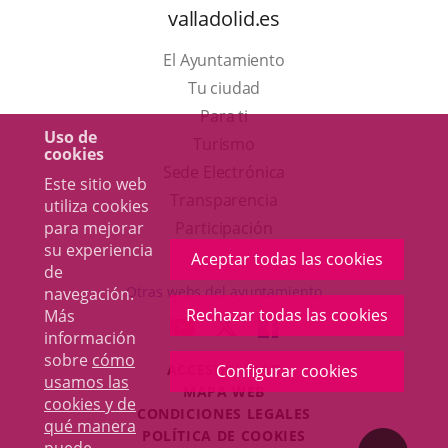
valladolid.es
El Ayuntamiento
Tu ciudad
Para ti
Uso de
Este
Turismo
cookies
enlace
Enlace
Sede Electrónica
Este sitio web
se
a
Transparencia
utiliza cookies
abrirá
una
para mejorar
Participación
su experiencia
en
aplicación
Aceptar todas las cookies
de
una
externa.
Otras webs del ayuntamiento
navegación.
ventana
Rechazar todas las cookies
Más
aderSocial
ENLACE
ENLACE
ENLACE
información
nueva.
A
A
A
sobre
cómo
ACCESIBILIDAD
Configurar cookies
UNA
UNA
UNA
usamos las
MAPA WEB
APLICACIÓN
APLICACIÓN
APLICACIÓN
cookies y de
r
CONDICIONES LEGALES
EXTERNA.
EXTERNA.
EXTERNA.
qué manera
POLÍTICA DE COOKIES