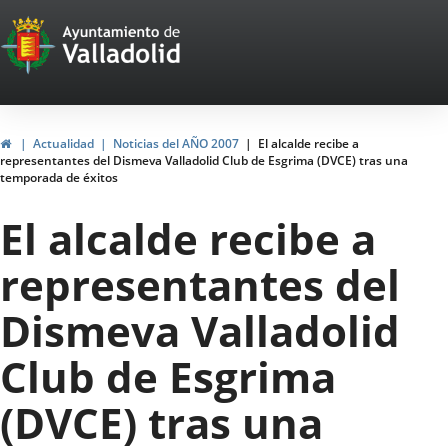
Portal
Saltar al contenido
Web
del
Ayuntamiento
Inicio
Actualidad
Noticias del AÑO 2007
El alcalde recibe a
representantes del Dismeva Valladolid Club de Esgrima (DVCE) tras una
de
temporada de éxitos
Valladolid
El alcalde recibe a
representantes del
Dismeva Valladolid
Club de Esgrima
(DVCE) tras una