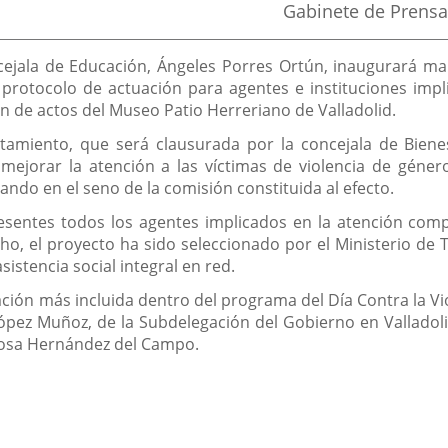
Fuente
Gabinete de Prensa
de
la
noticia
cejala de Educación, Ángeles Porres Ortún, inaugurará ma
protocolo de actuación para agentes e instituciones implic
ón de actos del Museo Patio Herreriano de Valladolid.
tamiento, que será clausurada por la concejala de Biene
ejorar la atención a las víctimas de violencia de géner
izando en el seno de la comisión constituida al efecto.
entes todos los agentes implicados en la atención complet
hecho, el proyecto ha sido seleccionado por el Ministerio de
istencia social integral en red.
ión más incluida dentro del programa del Día Contra la Viol
pez Muñoz, de la Subdelegación del Gobierno en Valladol
 Rosa Hernández del Campo.