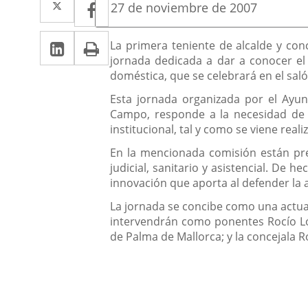
Facebook
Enlace
Fecha
27 de noviembre de 2007
de
a
a
la
LinkedIn
Enlace
Imprimir
una
Descripción
noticia
La primera teniente de alcalde y con
una
jornada dedicada a dar a conocer el 
a
aplicación
aplicación
doméstica, que se celebrará en el sal
una
externa.
externa.
Esta jornada organizada por el Ayun
aplicación
Campo, responde a la necesidad de m
institucional, tal y como se viene real
externa.
En la mencionada comisión están pres
judicial, sanitario y asistencial. De 
innovación que aporta al defender la as
La jornada se concibe como una actuac
intervendrán como ponentes Rocío Ló
de Palma de Mallorca; y la concejala