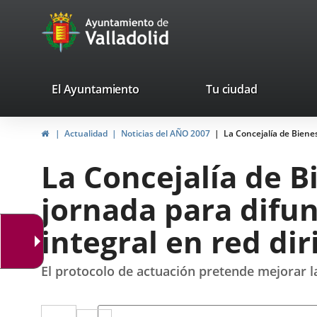
Portal
Saltar al contenido
avaTop
Web
del
Ayuntamiento
valladolid.es
El Ayuntamiento
Tu ciudad
de
Inicio
Actualidad
Noticias del AÑO 2007
La Concejalía de Bienes
Valladolid
La Concejalía de 
jornada para difun
integral en red di
El protocolo de actuación pretende mejorar la 
Twitter
Enlace