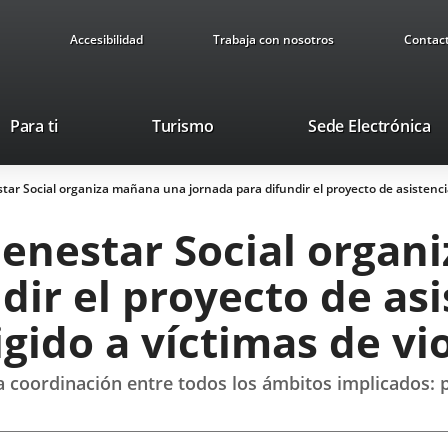
Accesibilidad
Trabaja con nosotros
Contac
Este
En
Para ti
Turismo
Sede Electrónica
enlace
a
se
u
tar Social organiza mañana una jornada para difundir el proyecto de asistencia 
abrirá
ap
en
ex
Bienestar Social orga
una
ventana
dir el proyecto de asi
nueva.
rigido a víctimas de v
coordinación entre todos los ámbitos implicados: poli