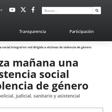
avaHeaderSocial
Enlace
Enlace
Enlace
Buscar
to
Buscar
a
a
a
una
una
una
aplicación
aplicación
aplicación
lace
Transparencia
Participación
externa.
externa.
externa.
na
social integral en red dirigido a víctimas de violencia de género
licación
terna.
niza mañana una
stencia social
iolencia de género
cial, judicial, sanitario y asistencial