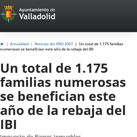
Portal
Saltar al contenido
Web
del
Ayuntamiento
Inicio
Actualidad
Noticias del AÑO 2007
Un total de 1.175 familias
numerosas se benefician este año de la rebaja del IBI
de
Un total de 1.175
Valladolid
familias numerosas
se benefician este
año de la rebaja del
IBI
Impuesto de Bienes Inmuebles