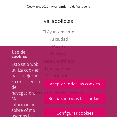
Copyright 2025 - Ayuntamiento de Valladolid
valladolid.es
El Ayuntamiento
Tu ciudad
Para ti
Uso de
Este
Turismo
cookies
enlace
Enlace
Sede Electrónica
Este sitio web
se
a
Transparencia
utiliza cookies
abrirá
una
para mejorar
Participación
su experiencia
en
aplicación
Aceptar todas las cookies
de
una
externa.
Otras webs del ayuntamiento
navegación.
ventana
Rechazar todas las cookies
Más
aderSocial
ENLACE
ENLACE
ENLACE
información
nueva.
A
A
A
sobre
cómo
ACCESIBILIDAD
Configurar cookies
UNA
UNA
UNA
usamos las