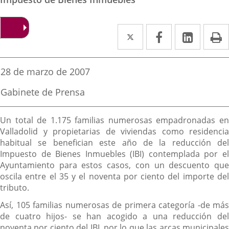
Twitter
Enlace
Facebook
Enlace
Linke
Enlace
I
a
a
a
una
una
una
Fecha
28 de marzo de 2007
de
aplicación
aplicación
aplica
la
Fuente
Gabinete de Prensa
noticia
externa.
externa.
extern
de
la
Descripción
noticia
Un total de 1.175 familias numerosas empadronadas en
Valladolid y propietarias de viviendas como residencia
habitual se benefician este año de la reducción del
Impuesto de Bienes Inmuebles (IBI) contemplada por el
Ayuntamiento para estos casos, con un descuento que
oscila entre el 35 y el noventa por ciento del importe del
tributo.
Así, 105 familias numerosas de primera categoría -de más
de cuatro hijos- se han acogido a una reducción del
noventa por ciento del IBI, por lo que las arcas municipales