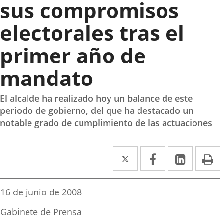
sus compromisos
electorales tras el
primer año de
mandato
El alcalde ha realizado hoy un balance de este
periodo de gobierno, del que ha destacado un
notable grado de cumplimiento de las actuaciones
Twitter
Enlace
Facebook
Enlace
Linke
Enlace
I
a
a
a
una
una
una
Fecha
16 de junio de 2008
de
aplicación
aplicación
aplica
la
Fuente
Gabinete de Prensa
noticia
de