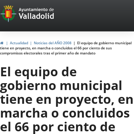
Portal
Saltar al contenido
Web
del
Ayuntamiento
Inicio
Actualidad
Noticias del AÑO 2008
El equipo de gobierno municipal
tiene en proyecto, en marcha o concluidos el 66 por ciento de sus
de
compromisos electorales tras el primer año de mandato
Valladolid
El equipo de
gobierno municipal
tiene en proyecto, en
marcha o concluidos
el 66 por ciento de