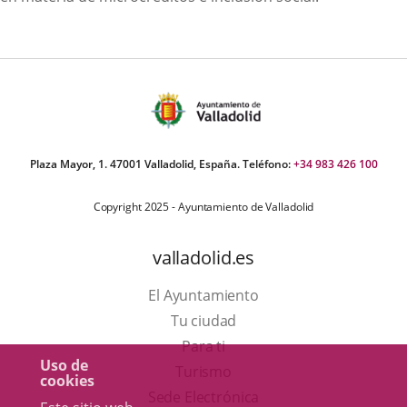
Plaza Mayor, 1. 47001 Valladolid, España. Teléfono:
+34 983 426 100
Copyright 2025 - Ayuntamiento de Valladolid
valladolid.es
El Ayuntamiento
Tu ciudad
Para ti
Uso de
Este
Turismo
cookies
enlace
Enlace
Sede Electrónica