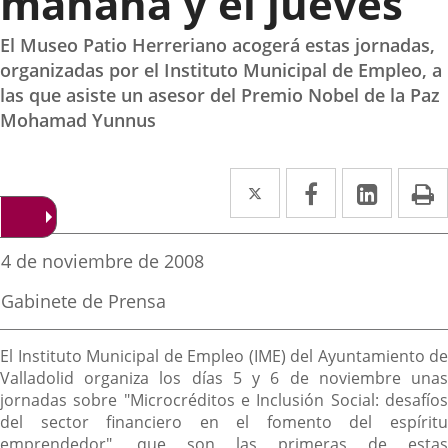
mañana y el jueves
El Museo Patio Herreriano acogerá estas jornadas,
organizadas por el Instituto Municipal de Empleo, a
las que asiste un asesor del Premio Nobel de la Paz
Mohamad Yunnus
Twitter
Enlace
Facebook
Enlace
Linke
Enlace
I
a
a
a
una
una
una
Fecha
4 de noviembre de 2008
de
aplicación
aplicación
aplica
la
Fuente
Gabinete de Prensa
noticia
externa.
externa.
extern
de
la
Descripción
noticia
El Instituto Municipal de Empleo (IME) del Ayuntamiento de
Valladolid organiza los días 5 y 6 de noviembre unas
jornadas sobre "Microcréditos e Inclusión Social: desafíos
del sector financiero en el fomento del espíritu
emprendedor", que son las primeras de estas