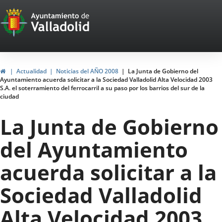
Portal
Saltar al contenido
Web
del
Ayuntamiento
Inicio
Actualidad
Noticias del AÑO 2008
La Junta de Gobierno del
Ayuntamiento acuerda solicitar a la Sociedad Valladolid Alta Velocidad 2003
de
S.A. el soterramiento del ferrocarril a su paso por los barrios del sur de la
ciudad
Valladolid
La Junta de Gobierno
del Ayuntamiento
acuerda solicitar a la
Sociedad Valladolid
Alta Velocidad 2003