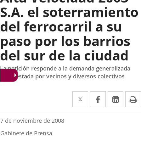
S.A. el soterramiento
del ferrocarril a su
paso por los barrios
del sur de la ciudad
La petición responde a la demanda generalizada
manifestada por vecinos y diversos colectivos
Twitter
Enlace
Facebook
Enlace
Linke
Enlace
I
a
a
a
una
una
una
Fecha
7 de noviembre de 2008
de
aplicación
aplicación
aplica
la
Fuente
Gabinete de Prensa
noticia
externa.
externa.
extern
de