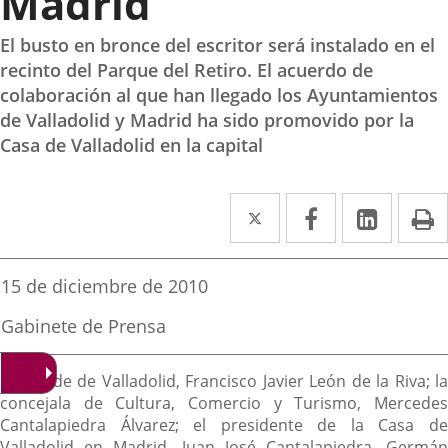
Madrid
El busto en bronce del escritor será instalado en el
recinto del Parque del Retiro. El acuerdo de
colaboración al que han llegado los Ayuntamientos
de Valladolid y Madrid ha sido promovido por la
Casa de Valladolid en la capital
Twitter
Enlace
Facebook
Enlace
Linke
Enlace
I
a
a
a
una
una
una
Fecha
15 de diciembre de 2010
de
aplicación
aplicación
aplica
la
Fuente
Gabinete de Prensa
noticia
externa.
externa.
extern
de
la
Descripción
noticia
El alcalde de Valladolid, Francisco Javier León de la Riva; la
concejala de Cultura, Comercio y Turismo, Mercedes
Cantalapiedra Álvarez; el presidente de la Casa de
Valladolid en Madrid, Juan José Cantalapiedra, Germán