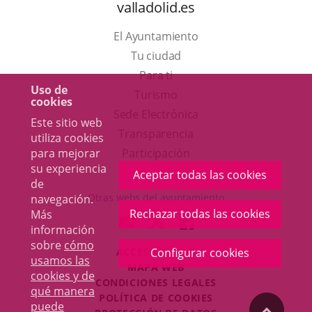
valladolid.es
El Ayuntamiento
Tu ciudad
Para ti
Uso de
Este
Turismo
cookies
enlace
Enlace
Sede Electrónica
Este sitio web
se
a
Transparencia
utiliza cookies
abrirá
una
para mejorar
Participación
su experiencia
en
aplicación
Aceptar todas las cookies
de
una
externa.
Otras webs del ayuntamiento
navegación.
ventana
Rechazar todas las cookies
Más
aderSocial
ENLACE
ENLACE
ENLACE
información
nueva.
A
A
A
sobre
cómo
ACCESIBILIDAD
Configurar cookies
UNA
UNA
UNA
usamos las
MAPA WEB
APLICACIÓN
APLICACIÓN
APLICACIÓN
cookies y de
r
CONDICIONES LEGALES
EXTERNA.
EXTERNA.
EXTERNA.
qué manera
POLÍTICA DE COOKIES
puede
"Volver