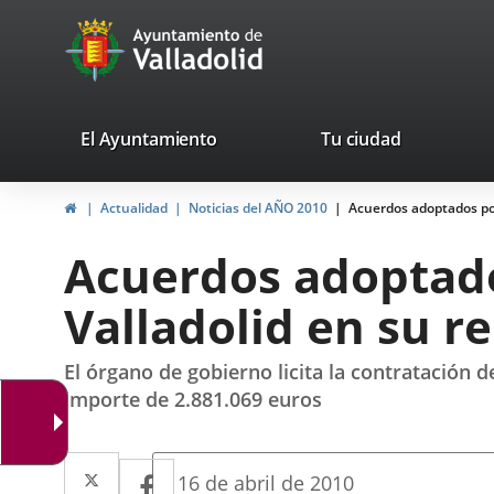
Portal
Saltar al contenido
avaTop
Web
del
Ayuntamiento
valladolid.es
El Ayuntamiento
Tu ciudad
de
Inicio
Actualidad
Noticias del AÑO 2010
Acuerdos adoptados por
Valladolid
Acuerdos adoptado
Valladolid en su r
El órgano de gobierno licita la contratación 
importe de 2.881.069 euros
Twitter
Enlace
Facebook
Enlace
Fecha
16 de abril de 2010