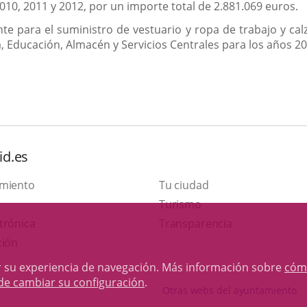
010, 2011 y 2012, por un importe total de 2.881.069 euros.
e para el suministro de vestuario y ropa de trabajo y cal
, Educación, Almacén y Servicios Centrales para los años 20
id.es
amiento
Tu ciudad
Este
Turismo
Enlace
enlace
trónica
Transparencia
a
se
ción
una
abrirá
rar su experiencia de navegación. Más información sobre
cóm
aplicación
en
de cambiar su configuración
.
Otras webs del ayuntamiento
externa.
una