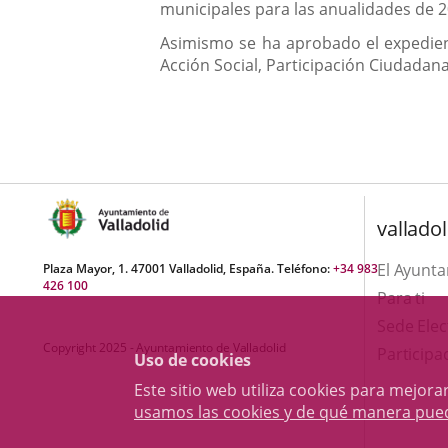
municipales para las anualidades de 2
Asimismo se ha aprobado el expedient
Acción Social, Participación Ciudadana
valladol
El Ayunt
Plaza Mayor, 1. 47001 Valladolid, España. Teléfono:
+34 983
426 100
Para ti
Sede Elec
Copyright 2025 - Ayuntamiento de Valladolid
Participa
Uso de cookies
Este sitio web utiliza cookies para mejo
usamos las cookies y de qué manera pue