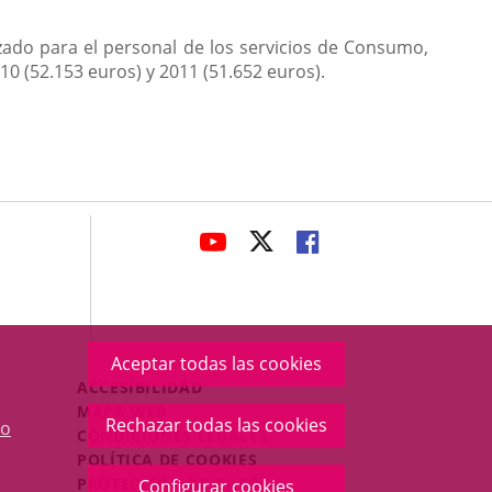
zado para el personal de los servicios de Consumo,
10 (52.153 euros) y 2011 (51.652 euros).
avaHeaderSocial
ENLACE
ENLACE
ENLACE
A
A
A
UNA
UNA
UNA
APLICACIÓN
APLICACIÓN
APLICACIÓN
EXTERNA.
EXTERNA.
EXTERNA.
Aceptar todas las cookies
Menú
ACCESIBILIDAD
Legal
MAPA WEB
Rechazar todas las cookies
o
Footer
CONDICIONES LEGALES
POLÍTICA DE COOKIES
PROTECCIÓN DE DATOS
Configurar cookies