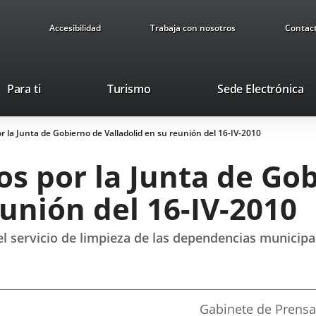
Accesibilidad
Trabaja con nosotros
Contac
Este
En
Para ti
Turismo
Sede Electrónica
enlace
a
se
u
 la Junta de Gobierno de Valladolid en su reunión del 16-IV-2010
abrirá
ap
en
ex
s por la Junta de Go
una
ventana
eunión del 16-IV-2010
nueva.
del servicio de limpieza de las dependencias municip
Fuente
Gabinete de Prensa