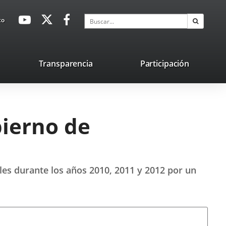
avaHeaderSocial
Enlace
Enlace
Enlace
Buscar
to
Buscar
a
a
a
una
una
una
aplicación
aplicación
aplicación
lace
Transparencia
Participación
externa.
externa.
externa.
na
licación
terna.
bierno de
ales durante los años 2010, 2011 y 2012 por un