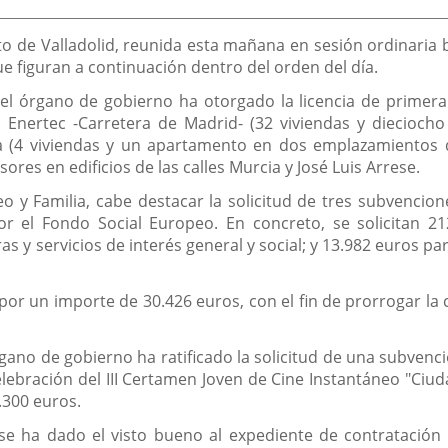
de
la
noticia
 de Valladolid, reunida esta mañana en sesión ordinaria baj
e figuran a continuación dentro del orden del día.
el órgano de gobierno ha otorgado la licencia de primera
Enertec -Carretera de Madrid- (32 viviendas y dieciocho
cía (4 viviendas y un apartamento en dos emplazamientos 
ores en edificios de las calles Murcia y José Luis Arrese.
o y Familia, cabe destacar la solicitud de tres subvencione
or el Fondo Social Europeo. En concreto, se solicitan 2
s y servicios de interés general y social; y 13.982 euros p
 por un importe de 30.426 euros, con el fin de prorrogar l
gano de gobierno ha ratificado la solicitud de una subvenci
elebración del III Certamen Joven de Cine Instantáneo "Ciuda
.300 euros.
se ha dado el visto bueno al expediente de contratación 