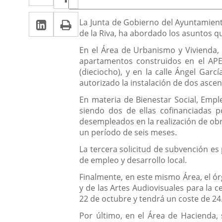
de
a
a
la
LinkedIn
Enlace
Imprimir
una
Descripción
noticia
La Junta de Gobierno del Ayuntamiento
una
de la Riva, ha abordado los asuntos qu
a
aplicación
aplicación
En el Área de Urbanismo y Vivienda, 
una
externa.
externa.
apartamentos construidos en el APE 
aplicación
(dieciocho), y en la calle Ángel Gar
autorizado la instalación de dos ascens
externa.
En materia de Bienestar Social, Emple
siendo dos de ellas cofinanciadas p
desempleados en la realización de obra
un período de seis meses.
La tercera solicitud de subvención es
de empleo y desarrollo local.
Finalmente, en este mismo Área, el ór
y de las Artes Audiovisuales para la c
22 de octubre y tendrá un coste de 24
Por último, en el Área de Hacienda, 