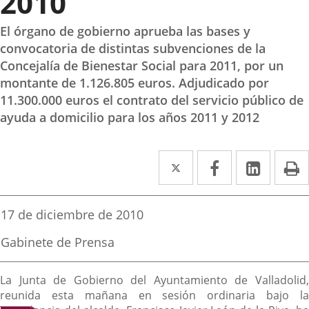
2010
El órgano de gobierno aprueba las bases y
convocatoria de distintas subvenciones de la
Concejalía de Bienestar Social para 2011, por un
montante de 1.126.805 euros. Adjudicado por
11.300.000 euros el contrato del servicio público de
ayuda a domicilio para los años 2011 y 2012
Twitter
Enlace
Facebook
Enlace
Linke
Enlace
I
a
a
a
una
una
una
Fecha
17 de diciembre de 2010
de
aplicación
aplicación
aplica
la
Fuente
Gabinete de Prensa
noticia
externa.
externa.
extern
de
la
Descripción
noticia
La Junta de Gobierno del Ayuntamiento de Valladolid,
reunida esta mañana en sesión ordinaria bajo la