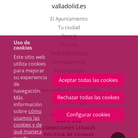
valladolid.es
El Ayuntamiento
Tu ciudad
Para ti
Uso de
Este
Turismo
cookies
enlace
Enlace
Sede Electrónica
Este sitio web
se
a
Transparencia
utiliza cookies
abrirá
una
para mejorar
Participación
su experiencia
en
aplicación
Aceptar todas las cookies
de
una
externa.
Otras webs del ayuntamiento
navegación.
ventana
Rechazar todas las cookies
Más
aderSocial
ENLACE
ENLACE
ENLACE
información
nueva.
A
A
A
sobre
cómo
ACCESIBILIDAD
Configurar cookies
UNA
UNA
UNA
usamos las
MAPA WEB
APLICACIÓN
APLICACIÓN
APLICACIÓN
cookies y de
r
CONDICIONES LEGALES
EXTERNA.
EXTERNA.
EXTERNA.
qué manera
POLÍTICA DE COOKIES