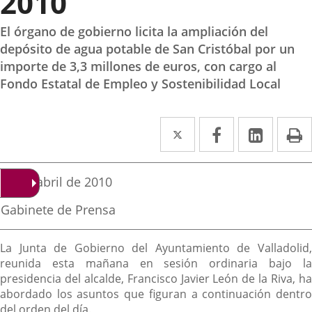
2010
El órgano de gobierno licita la ampliación del
depósito de agua potable de San Cristóbal por un
importe de 3,3 millones de euros, con cargo al
Fondo Estatal de Empleo y Sostenibilidad Local
Twitter
Enlace
Facebook
Enlace
Linke
Enlace
I
a
a
a
una
una
una
Fecha
22 de abril de 2010
de
aplicación
aplicación
aplica
la
Fuente
Gabinete de Prensa
noticia
externa.
externa.
extern
de
la
Descripción
noticia
La Junta de Gobierno del Ayuntamiento de Valladolid,
reunida esta mañana en sesión ordinaria bajo la
presidencia del alcalde, Francisco Javier León de la Riva, ha
abordado los asuntos que figuran a continuación dentro
del orden del día.